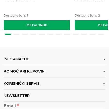
Dostupno boja:
1
Dostupno boja:
2
DETALJNIJE
DETAL
INFORMACIJE
POMOĆ PRI KUPOVINI
KORISNIČKI SERVIS
NEWSLETTER
Email