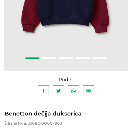
Podeli
Benetton dečija dukserica
Šifra artikla:
3J68C10Q0G-903