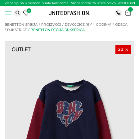
Plaćanje na 6 mesečnih rata karticama Banca Intesa za iznos preko 6.000.00 rsd
0
0
BENETTON SRBIJA
PROIZVODI
DEVOJČICE (6 -14 GODINA)
ODEĆA
DUKSERICE
BENETTON DEČIJA DUKSERICA
22
%