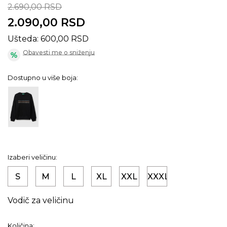
2.690,00
RSD
2.090,00
RSD
Ušteda:
600,00
RSD
Obavesti me o sniženju
Dostupno u više boja:
Izaberi veličinu:
S
M
L
XL
XXL
XXXL
Vodič za veličinu
Količina: