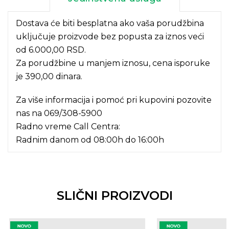
Dostava će biti besplatna ako vaša porudžbina
uključuje proizvode bez popusta za iznos veći
od 6.000,00 RSD.
Za porudžbine u manjem iznosu, cena isporuke
je 390,00 dinara.
Za više informacija i pomoć pri kupovini pozovite
nas na
069/308-5900
Radno vreme Call Centra:
Radnim danom od 08:00h do 16:00h
SLIČNI PROIZVODI