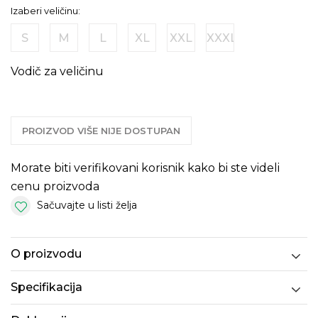
Izaberi veličinu:
S
M
L
XL
XXL
XXXL
Vodič za veličinu
PROIZVOD VIŠE NIJE DOSTUPAN
Morate biti verifikovani korisnik kako bi ste videli
cenu proizvoda
Sačuvajte u listi želja
O proizvodu
Specifikacija