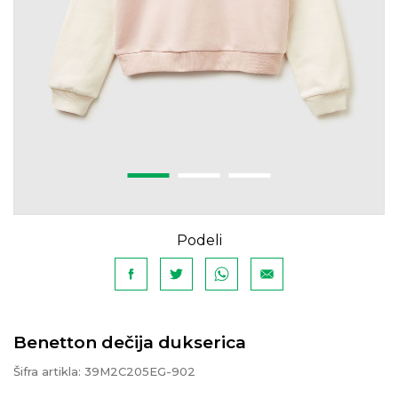
Podeli
Benetton dečija dukserica
Šifra artikla:
39M2C205EG-902