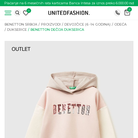
Plaćanje na 6 mesečnih rata karticama Banca Intesa za iznos preko 6.000.00 rsd
0
0
BENETTON SRBIJA
PROIZVODI
DEVOJČICE (6 -14 GODINA)
ODEĆA
DUKSERICE
BENETTON DEČIJA DUKSERICA