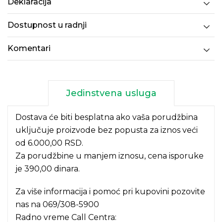
Deklaracija
Dostupnost u radnji
Komentari
Jedinstvena usluga
Dostava će biti besplatna ako vaša porudžbina
uključuje proizvode bez popusta za iznos veći
od 6.000,00 RSD.
Za porudžbine u manjem iznosu, cena isporuke
je 390,00 dinara.
Za više informacija i pomoć pri kupovini pozovite
nas na
069/308-5900
Radno vreme Call Centra: