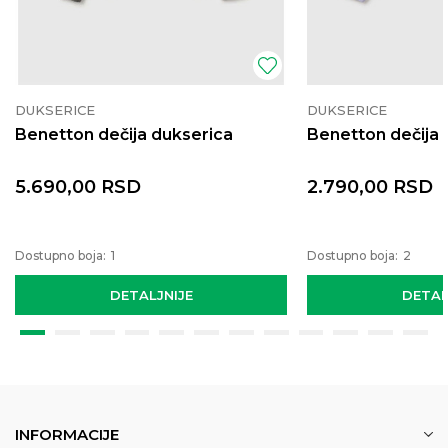
DUKSERICE
DUKSERICE
Benetton dečija dukserica
Benetton dečija 
5.690,00
RSD
2.790,00
RSD
Dostupno boja:
1
Dostupno boja:
2
DETALJNIJE
DETAL
INFORMACIJE