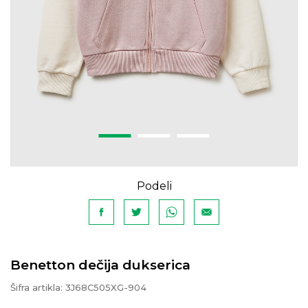
Podeli
Benetton dečija dukserica
Šifra artikla:
3J68C505XG-904