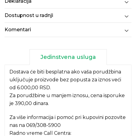
Deklaracija
Dostupnost u radnji
Komentari
Jedinstvena usluga
Dostava će biti besplatna ako vaša porudžbina
uključuje proizvode bez popusta za iznos veći
od 6.000,00 RSD.
Za porudžbine u manjem iznosu, cena isporuke
je 390,00 dinara.
Za više informacija i pomoć pri kupovini pozovite
nas na
069/308-5900
Radno vreme Call Centra: