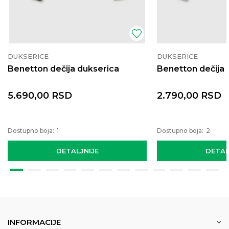
DUKSERICE
DUKSERICE
Benetton dečija dukserica
Benetton dečija 
5.690,00
RSD
2.790,00
RSD
Dostupno boja:
1
Dostupno boja:
2
DETALJNIJE
DETAL
INFORMACIJE