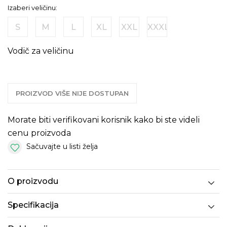
Izaberi veličinu:
S
M
L
XL
XXL
XXXL
Vodič za veličinu
PROIZVOD VIŠE NIJE DOSTUPAN
Morate biti verifikovani korisnik kako bi ste videli
cenu proizvoda
Sačuvajte u listi želja
O proizvodu
Specifikacija