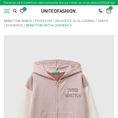
Plaćanje na 6 mesečnih rata karticama Banca Intesa za iznos preko 6.000.00 rsd
0
0
BENETTON SRBIJA
PROIZVODI
DEVOJČICE (6 -14 GODINA)
ODEĆA
DUKSERICE
BENETTON DEČIJA DUKSERICA