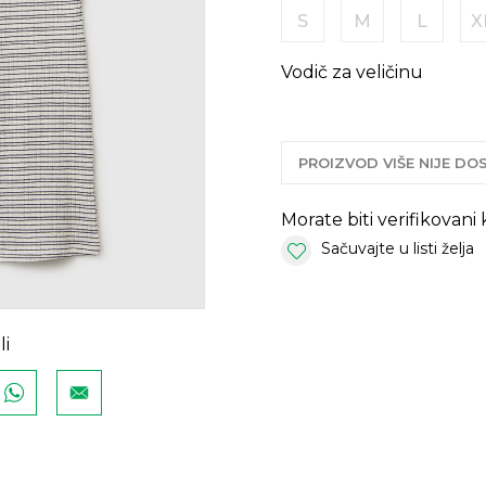
S
M
L
X
Vodič za veličinu
PROIZVOD VIŠE NIJE D
Morate biti verifikovani
Sačuvajte u listi želja
li