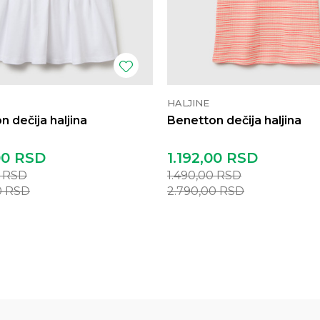
HALJINE
 dečija haljina
Benetton dečija haljina
00
RSD
1.192,00
RSD
0
RSD
1.490,00
RSD
0
RSD
2.790,00
RSD