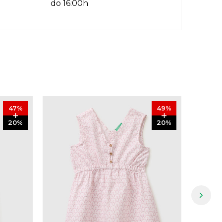
do 16:00h
47
%
49
%
20
%
20
%