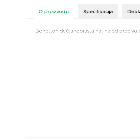
O proizvodu
Specifikacija
Dekla
Benetton dečija rebrasta haljina od prediva b