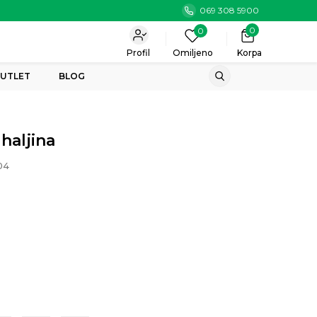
069 308 5900
0
0
Profil
Omiljeno
Korpa
UTLET
BLOG
haljina
04