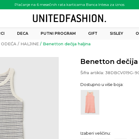
Plaćanje na 6 mesečnih rata karticama Banca Intesa za iznos
preko 6.000.00 rsd
CI
DECA
PUTNI PROGRAM
GIFT
SISLEY
O
ODEĆA
HALJINE
Benetton dečija haljina
Benetton dečija 
Šifra artikla:
38DBCV019G-9
Dostupno u više boja:
Izaberi veličinu: