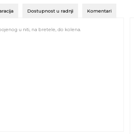
racija
Dostupnost u radnji
Komentari
ojenog u niti, na bretele, do kolena.