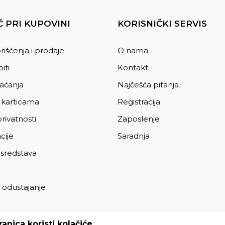
 PRI KUPOVINI
KORISNIČKI SERVIS
rišćenja i prodaje
O nama
iti
Kontakt
laćanja
Najčešća pitanja
 karticama
Registracija
privatnosti
Zaposlenje
cije
Saradnja
 sredstava
 odustajanje
a
anica koristi kolačiće