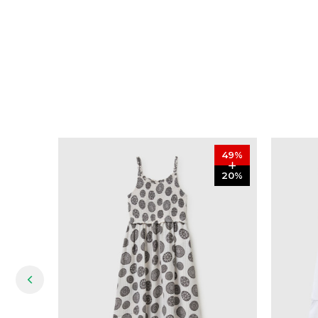
49
%
20
%