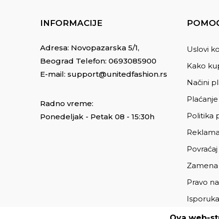
INFORMACIJE
POMOĆ
Adresa: Novopazarska 5/1,
Uslovi ko
Beograd Telefon:
0693085900
Kako kup
E-mail:
support@unitedfashion.rs
Načini p
Plaćanje
Radno vreme:
Politika 
Ponedeljak - Petak 08 - 15:30h
Reklama
Povraćaj
Zamena
Pravo na
Isporuk
Ova web-str