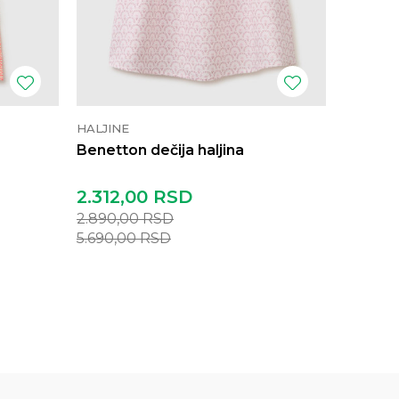
HALJINE
HALJINE
Benetton dečija haljina
Benetto
2.312,00
RSD
2.152,
2.890,00
RSD
2.690,
5.690,00
RSD
5.290,