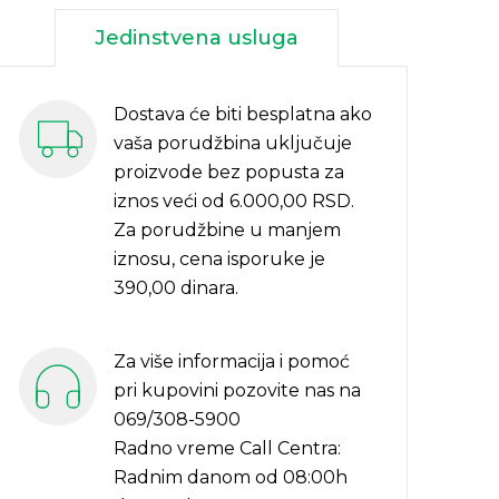
Jedinstvena usluga
Dostava će biti besplatna ako
vaša porudžbina uključuje
proizvode bez popusta za
iznos veći od 6.000,00 RSD.
Za porudžbine u manjem
iznosu, cena isporuke je
390,00 dinara.
Za više informacija i pomoć
pri kupovini pozovite nas na
069/308-5900
Radno vreme Call Centra:
Radnim danom od 08:00h