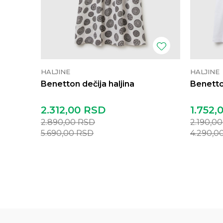
HALJINE
HALJINE
Benetton dečija haljina
Benetton
2.312,00
RSD
1.752,
2.890,00
RSD
2.190,0
5.690,00
RSD
4.290,0