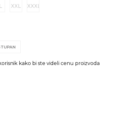
L
XXL
XXXL
OSTUPAN
 korisnik kako bi ste videli cenu proizvoda