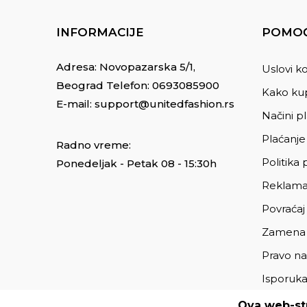
INFORMACIJE
POMOĆ
Adresa: Novopazarska 5/1,
Uslovi ko
Beograd Telefon:
0693085900
Kako kup
E-mail:
support@unitedfashion.rs
Načini p
Plaćanje
Radno vreme:
Politika 
Ponedeljak - Petak 08 - 15:30h
Reklama
Povraćaj
Zamena
Pravo na
Isporuk
Ova web-str