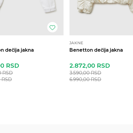
JAKNE
n dečija jakna
Benetton dečija jakna
00
RSD
2.872,00
RSD
0
RSD
3.590,00
RSD
0
RSD
6.990,00
RSD