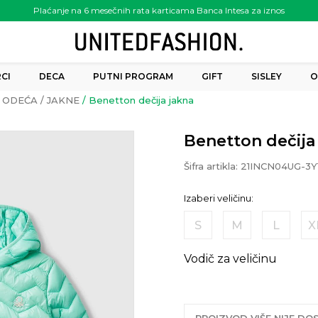
Plaćanje na 6 mesečnih rata karticama Banca Intesa za iznos
preko 6.000.00 rsd
CI
DECA
PUTNI PROGRAM
GIFT
SISLEY
O
ODEĆA
JAKNE
Benetton dečija jakna
Benetton dečija
Šifra artikla:
21INCN04UG-3Y
Izaberi veličinu:
S
M
L
X
Vodič za veličinu