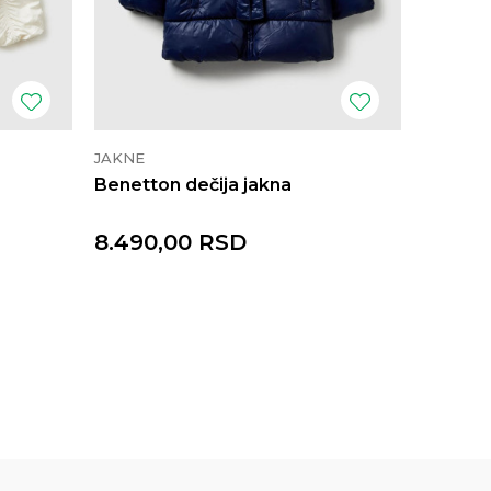
JAKNE
JAKNE
Benetton dečija jakna
Benetto
8.490,00
RSD
4.990
9.990,