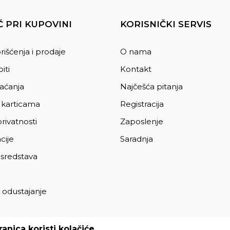
 PRI KUPOVINI
KORISNIČKI SERVIS
rišćenja i prodaje
O nama
iti
Kontakt
laćanja
Najčešća pitanja
 karticama
Registracija
privatnosti
Zaposlenje
cije
Saradnja
 sredstava
 odustajanje
a
anica koristi kolačiće