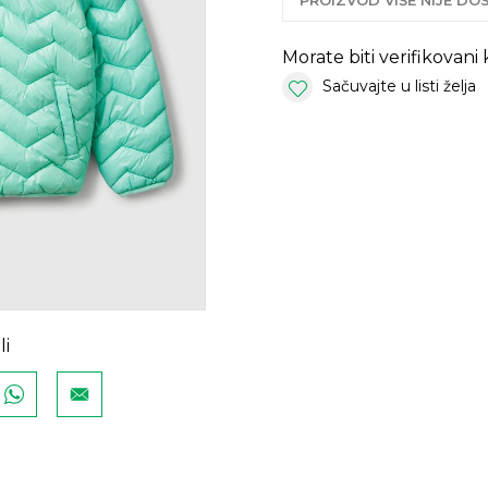
PROIZVOD VIŠE NIJE D
Morate biti verifikovani
Sačuvajte u listi želja
li