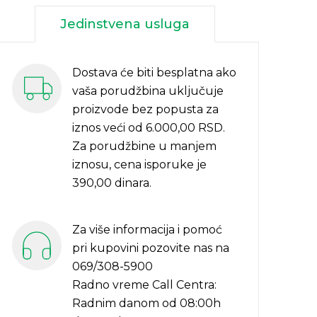
Jedinstvena usluga
Dostava će biti besplatna ako
vaša porudžbina uključuje
proizvode bez popusta za
iznos veći od 6.000,00 RSD.
Za porudžbine u manjem
iznosu, cena isporuke je
390,00 dinara.
Za više informacija i pomoć
pri kupovini pozovite nas na
069/308-5900
Radno vreme Call Centra:
Radnim danom od 08:00h