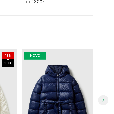
do 16:00h
49
%
20
%