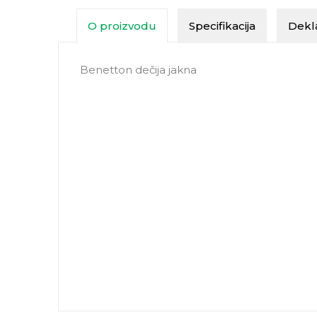
O proizvodu
Specifikacija
Dekla
Benetton dečija jakna