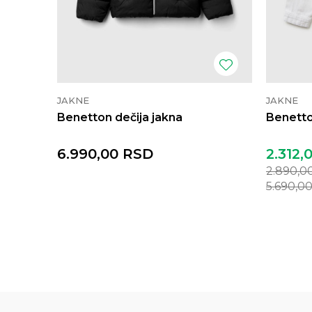
JAKNE
JAKNE
Benetton dečija jakna
Benetto
6.990,00
RSD
2.312,
2.890,0
5.690,0