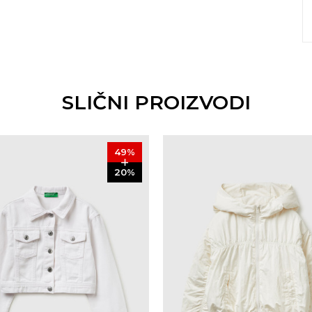
SLIČNI PROIZVODI
49
%
20
%