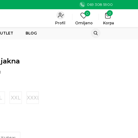
069 308 5900
0
0
Profil
Omiljeno
Korpa
UTLET
BLOG
 jakna
1
L
XXL
XXXL