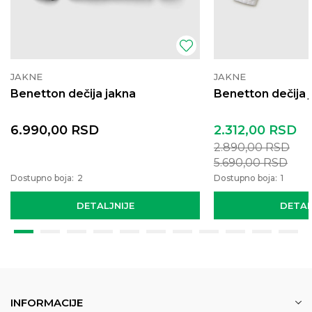
JAKNE
JAKNE
Benetton dečija jakna
Benetton dečija 
6.990,00
RSD
2.312,00
RSD
2.890,00
RSD
5.690,00
RSD
Dostupno boja:
2
Dostupno boja:
1
DETALJNIJE
DETAL
INFORMACIJE