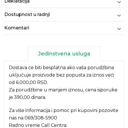
Deklaracija
Dostupnost u radnji
Komentari
Jedinstvena usluga
Dostava će biti besplatna ako vaša porudžbina
uključuje proizvode bez popusta za iznos veći
od 6.000,00 RSD.
Za porudžbine u manjem iznosu, cena isporuke
je 390,00 dinara.
Za više informacija i pomoć pri kupovini pozovite
nas na
069/308-5900
Radno vreme Call Centra: