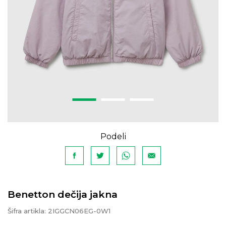
Podeli
Benetton dečija jakna
Šifra artikla:
2IGGCN06EG-0W1