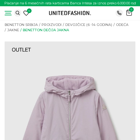
Plaćanje na 6 mesečnih rata karticama Banca Intesa za iznos preko 6.000.00 rsd
0
0
BENETTON SRBIJA
PROIZVODI
DEVOJČICE (6 -14 GODINA)
ODEĆA
JAKNE
BENETTON DEČIJA JAKNA