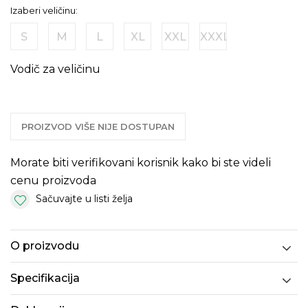
Izaberi veličinu:
S
M
L
XL
XXL
XXXL
Vodič za veličinu
PROIZVOD VIŠE NIJE DOSTUPAN
Morate biti verifikovani korisnik kako bi ste videli
cenu proizvoda
Sačuvajte u listi želja
O proizvodu
Specifikacija