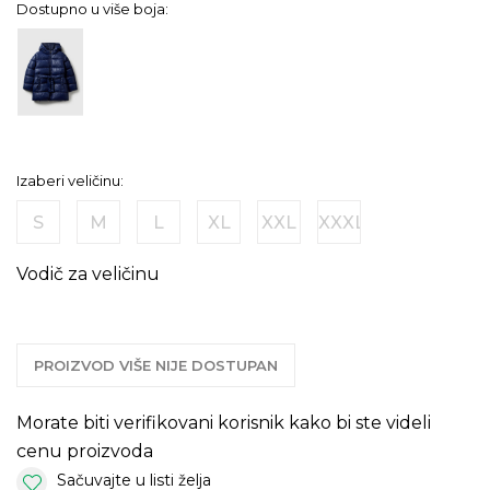
Dostupno u više boja:
Izaberi veličinu:
S
M
L
XL
XXL
XXXL
Vodič za veličinu
PROIZVOD VIŠE NIJE DOSTUPAN
Morate biti verifikovani korisnik kako bi ste videli
cenu proizvoda
Sačuvajte u listi želja