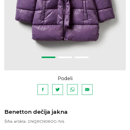
Podeli
Benetton dečija jakna
Šifra artikla:
2NQRCN06OG-1V4