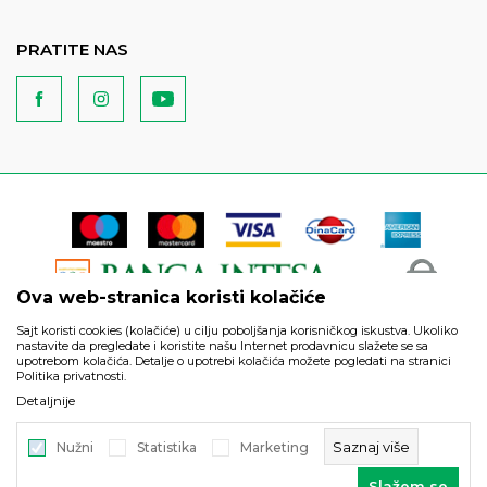
PRATITE NAS
Ova web-stranica koristi kolačiće
Sajt koristi cookies (kolačiće) u cilju poboljšanja korisničkog iskustva. Ukoliko
nastavite da pregledate i koristite našu Internet prodavnicu slažete se sa
upotrebom kolačića. Detalje o upotrebi kolačića možete pogledati na stranici
Politika privatnosti.
Podaci su informativnog karaktera i podložni su izmenama. Svi
Detaljnije
artikli prikazani na sajtu su deo naše ponude i ne podrazumeva
da su dostupni u svakom trenutku.
Saznaj više
Nužni
Statistika
Marketing
©2026
https://www.unitedfashion.rs/
, Izrada
NB SOFT
. Sva prava
Slažem se