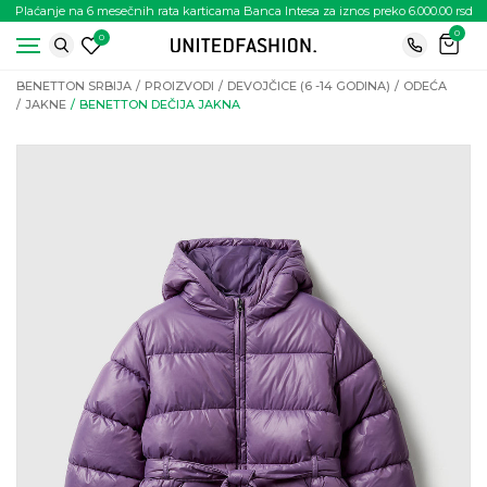
Plaćanje na 6 mesečnih rata karticama Banca Intesa za iznos preko 6.000.00 rsd
0
0
BENETTON SRBIJA
PROIZVODI
DEVOJČICE (6 -14 GODINA)
ODEĆA
JAKNE
BENETTON DEČIJA JAKNA