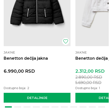
JAKNE
JAKNE
Benetton dečija jakna
Benetton dečija 
6.990,00
RSD
2.312,00
RSD
2.890,00
RSD
5.690,00
RSD
Dostupno boja:
2
Dostupno boja:
1
DETALJNIJE
DETAL