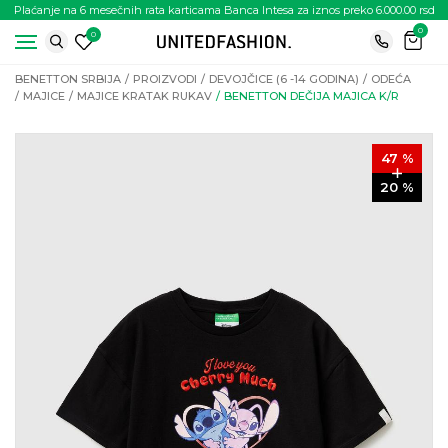
Plaćanje na 6 mesečnih rata karticama Banca Intesa za iznos preko 6.000.00 rsd
0
0
BENETTON SRBIJA
PROIZVODI
DEVOJČICE (6 -14 GODINA)
ODEĆA
MAJICE
MAJICE KRATAK RUKAV
BENETTON DEČIJA MAJICA K/R
47
%
20
%