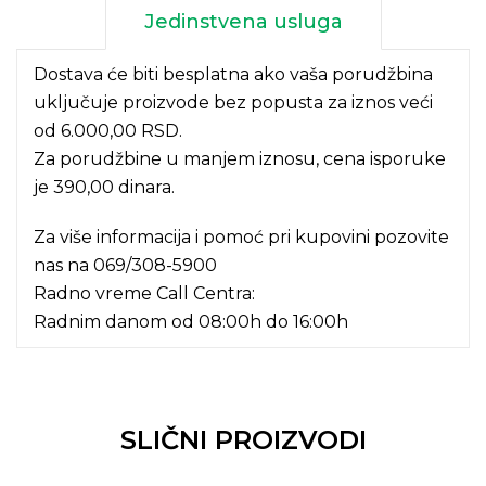
Jedinstvena usluga
Dostava će biti besplatna ako vaša porudžbina
uključuje proizvode bez popusta za iznos veći
od 6.000,00 RSD.
Za porudžbine u manjem iznosu, cena isporuke
je 390,00 dinara.
Za više informacija i pomoć pri kupovini pozovite
nas na
069/308-5900
Radno vreme Call Centra:
Radnim danom od 08:00h do 16:00h
SLIČNI PROIZVODI