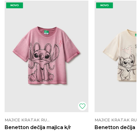
MAJICE KRATAK RUKAV
MAJICE K
Benetton dečija majica k/r
Benetton dečija 