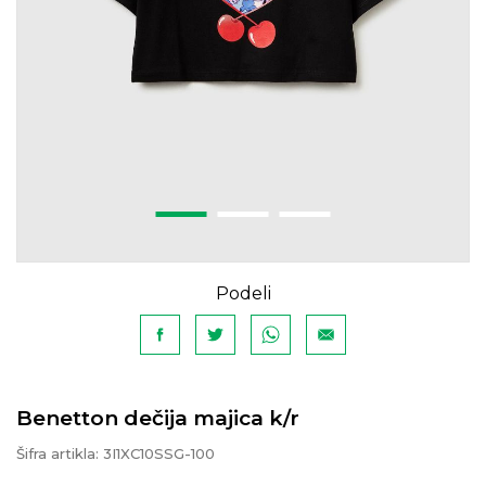
Podeli
Benetton dečija majica k/r
Šifra artikla:
3I1XC10SSG-100