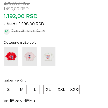
2.790,00
RSD
1.490,00
RSD
1.192,00
RSD
Ušteda:
1.598,00
RSD
Obavesti me o sniženju
Dostupno u više boja:
Izaberi veličinu:
S
M
L
XL
XXL
XXXL
Vodič za veličinu