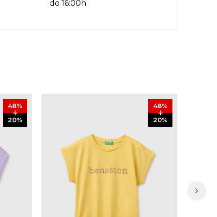
do 16:00h
48
%
48
%
20
%
20
%