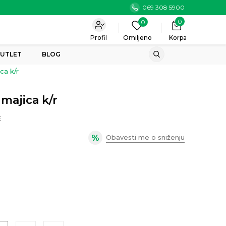
069 308 5900
0
0
Profil
Omiljeno
Korpa
UTLET
BLOG
ca k/r
majica k/r
E
Obavesti me o sniženju