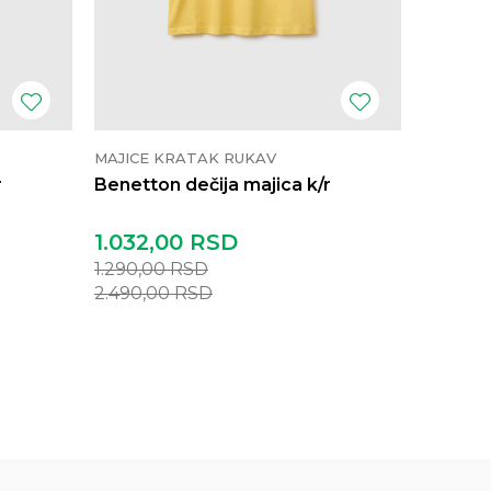
MAJICE KRATAK RUKAV
MAJICE 
r
Benetton dečija majica k/r
Benetto
1.032,00
RSD
1.032,
1.290,00
RSD
1.290,0
2.490,00
RSD
2.490,