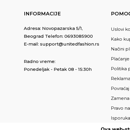
INFORMACIJE
POMOĆ
Adresa: Novopazarska 5/1,
Uslovi ko
Beograd Telefon:
0693085900
Kako kup
E-mail:
support@unitedfashion.rs
Načini p
Plaćanje
Radno vreme:
Politika 
Ponedeljak - Petak 08 - 15:30h
Reklama
Povraćaj
Zamena
Pravo na
Isporuk
Ova web-str