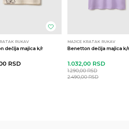
KRATAK RUKAV
MAJICE KRATAK RUKAV
n dečija majica k/r
Benetton dečija majica k/
00
RSD
1.032,00
RSD
1.290,00
RSD
2.490,00
RSD