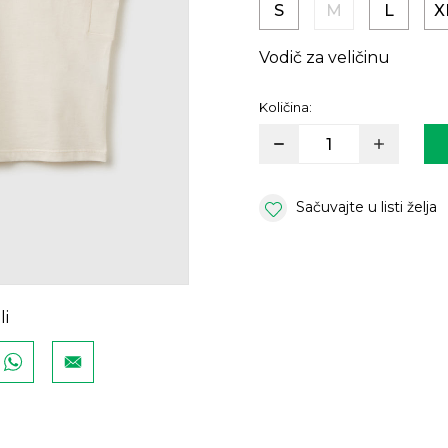
S
M
L
X
Vodič za veličinu
Količina:
Sačuvajte u listi želja
li