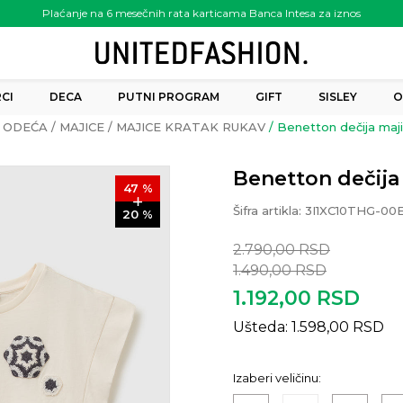
Plaćanje na 6 mesečnih rata karticama Banca Intesa za iznos
preko 6.000.00 rsd
CI
DECA
PUTNI PROGRAM
GIFT
SISLEY
O
ODEĆA
MAJICE
MAJICE KRATAK RUKAV
Benetton dečija maji
Benetton dečija 
47
%
Šifra artikla:
3I1XC10THG-00
20
%
2.790,00
RSD
1.490,00
RSD
1.192,00
RSD
Ušteda:
1.598,00
RSD
Izaberi veličinu: