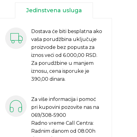
Jedinstvena usluga
Dostava će biti besplatna ako
vaša porudžbina uključuje
proizvode bez popusta za
iznos veći od 6.000,00 RSD.
Za porudžbine u manjem
iznosu, cena isporuke je
390,00 dinara.
Za više informacija i pomoć
pri kupovini pozovite nas na
069/308-5900
Radno vreme Call Centra:
Radnim danom od 08:00h