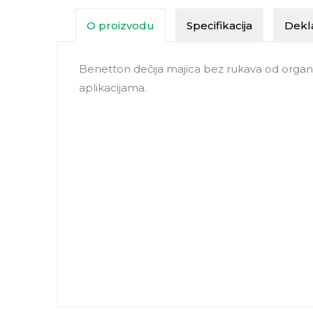
O proizvodu
Specifikacija
Dekla
Benetton dečija majica bez rukava od orga
aplikacijama.