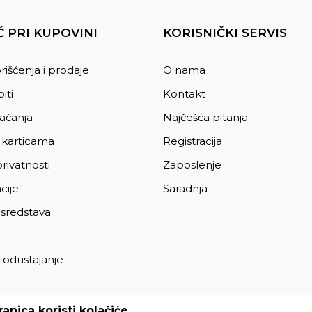
 PRI KUPOVINI
KORISNIČKI SERVIS
rišćenja i prodaje
O nama
iti
Kontakt
laćanja
Najčešća pitanja
 karticama
Registracija
privatnosti
Zaposlenje
cije
Saradnja
 sredstava
 odustajanje
a
anica koristi kolačiće