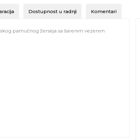
racija
Dostupnost u radnji
Komentari
nskog pamučnog žerseja sa šarenim vezenim