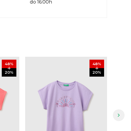
do 16:00h
48
%
48
%
20
%
20
%