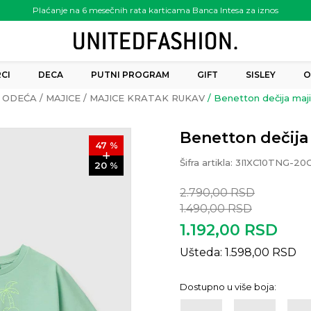
Plaćanje na 6 mesečnih rata karticama Banca Intesa za iznos
preko 6.000.00 rsd
CI
DECA
PUTNI PROGRAM
GIFT
SISLEY
O
ODEĆA
MAJICE
MAJICE KRATAK RUKAV
Benetton dečija maji
Benetton dečija 
47
%
Šifra artikla:
3I1XC10TNG-20
20
%
2.790,00
RSD
1.490,00
RSD
1.192,00
RSD
Ušteda:
1.598,00
RSD
Dostupno u više boja: