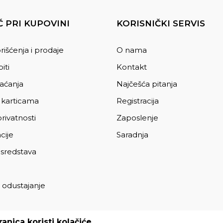
 PRI KUPOVINI
KORISNIČKI SERVIS
rišćenja i prodaje
O nama
iti
Kontakt
laćanja
Najčešća pitanja
 karticama
Registracija
privatnosti
Zaposlenje
cije
Saradnja
 sredstava
 odustajanje
a
anica koristi kolačiće