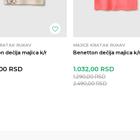
KRATAK RUKAV
MAJICE KRATAK RUKAV
n dečija majica k/r
Benetton dečija majica k/
00
RSD
1.032,00
RSD
1.290,00
RSD
2.490,00
RSD