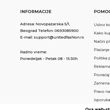
INFORMACIJE
POMOĆ
Adresa: Novopazarska 5/1,
Uslovi ko
Beograd Telefon:
0693085900
Kako kup
E-mail:
support@unitedfashion.rs
Načini p
Plaćanje
Radno vreme:
Politika 
Ponedeljak - Petak 08 - 15:30h
Reklama
Povraćaj
Zamena
Pravo na
Isporuk
Ova web-str