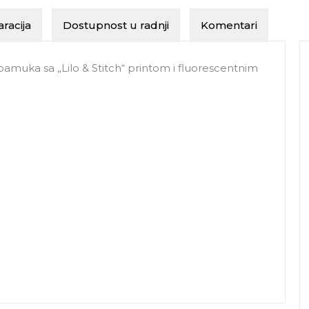
racija
Dostupnost u radnji
Komentari
amuka sa „Lilo & Stitch“ printom i fluorescentnim