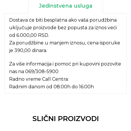
Jedinstvena usluga
Dostava će biti besplatna ako vaša porudžbina
uključuje proizvode bez popusta za iznos veći
od 6.000,00 RSD.
Za porudžbine u manjem iznosu, cena isporuke
je 390,00 dinara.
Za više informacija i pomoć pri kupovini pozovite
nas na
069/308-5900
Radno vreme Call Centra:
Radnim danom od 08:00h do 16:00h
SLIČNI PROIZVODI