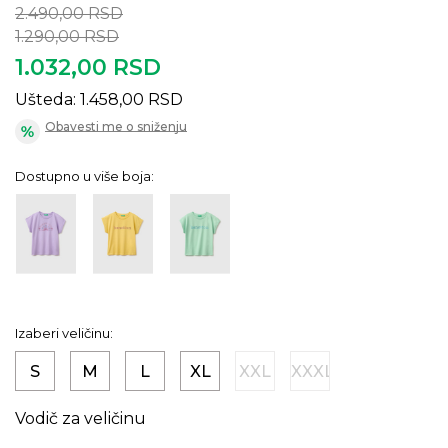
2.490,00
RSD
1.290,00
RSD
1.032,00
RSD
Ušteda:
1.458,00
RSD
Obavesti me o sniženju
Dostupno u više boja:
Izaberi veličinu:
S
M
L
XL
XXL
XXXL
Vodič za veličinu