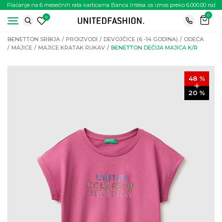
Plaćanje na 6 mesečnih rata karticama Banca Intesa za iznos preko 6.000.00 rsd
0
0
BENETTON SRBIJA
PROIZVODI
DEVOJČICE (6 -14 GODINA)
ODEĆA
MAJICE
MAJICE KRATAK RUKAV
BENETTON DEČIJA MAJICA K/R
48
%
20
%