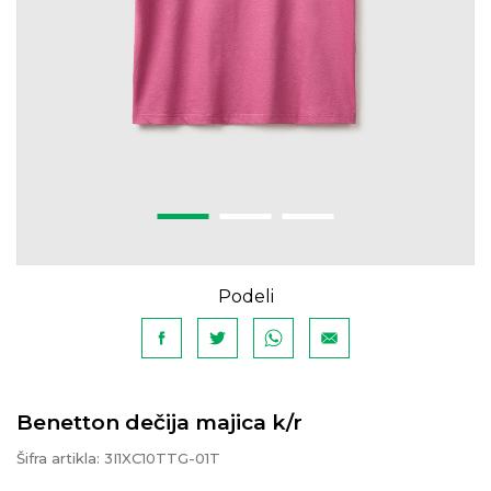
Podeli
Benetton dečija majica k/r
Šifra artikla:
3I1XC10TTG-01T