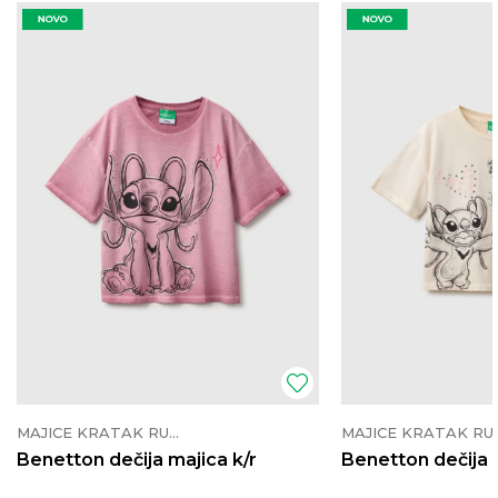
MAJICE KRATAK RUKAV
MAJICE K
Benetton dečija majica k/r
Benetton dečija 