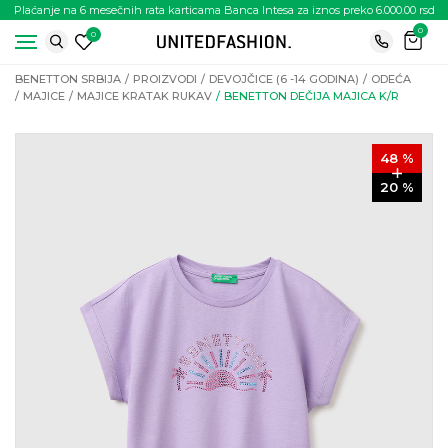
Plaćanje na 6 mesečnih rata karticama Banca Intesa za iznos preko 6.000.00 rsd
0
0
BENETTON SRBIJA
PROIZVODI
DEVOJČICE (6 -14 GODINA)
ODEĆA
MAJICE
MAJICE KRATAK RUKAV
BENETTON DEČIJA MAJICA K/R
48
%
20
%