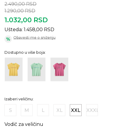
2.490,00
RSD
1.290,00
RSD
1.032,00
RSD
Ušteda:
1.458,00
RSD
Obavesti me o sniženju
Dostupno u više boja:
Izaberi veličinu:
S
M
L
XL
XXL
XXXL
Vodič za veličinu