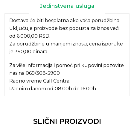
Jedinstvena usluga
Dostava će biti besplatna ako vaša porudžbina
uključuje proizvode bez popusta za iznos veći
od 6.000,00 RSD.
Za porudžbine u manjem iznosu, cena isporuke
je 390,00 dinara.
Za više informacija i pomoć pri kupovini pozovite
nas na
069/308-5900
Radno vreme Call Centra:
Radnim danom od 08:00h do 16:00h
SLIČNI PROIZVODI