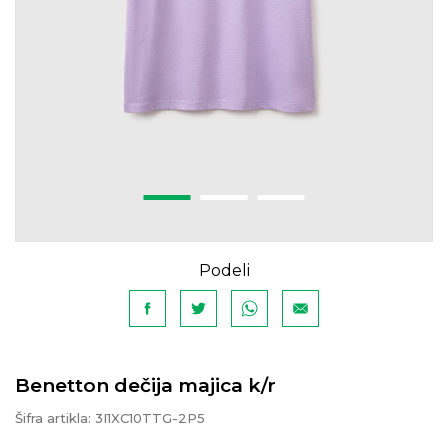
Podeli
Benetton dečija majica k/r
Šifra artikla:
3I1XC10TTG-2P5