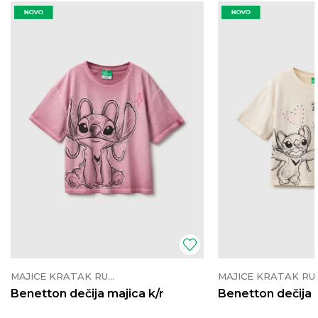
MAJICE KRATAK RUKAV
MAJICE K
Benetton dečija majica k/r
Benetton dečija 