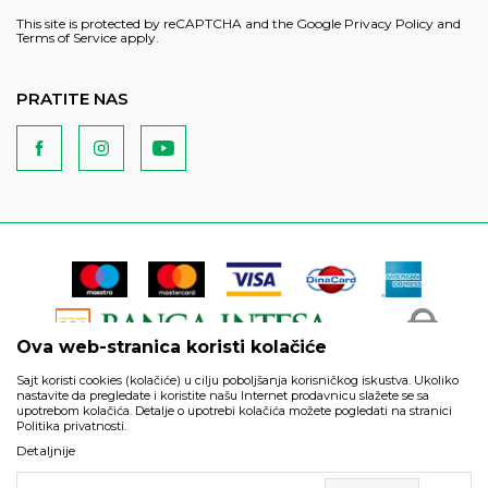
This site is protected by reCAPTCHA and the Google
Privacy Policy
and
Terms of Service
apply.
PRATITE NAS
Ova web-stranica koristi kolačiće
Sajt koristi cookies (kolačiće) u cilju poboljšanja korisničkog iskustva. Ukoliko
nastavite da pregledate i koristite našu Internet prodavnicu slažete se sa
upotrebom kolačića. Detalje o upotrebi kolačića možete pogledati na stranici
Politika privatnosti.
Podaci su informativnog karaktera i podložni su izmenama. Svi
Detaljnije
artikli prikazani na sajtu su deo naše ponude i ne podrazumeva
da su dostupni u svakom trenutku.