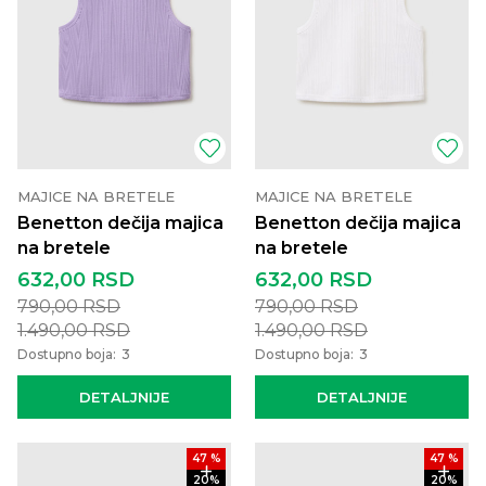
MAJICE NA BRETELE
MAJICE NA BRETELE
Benetton dečija majica
Benetton dečija majica
na bretele
na bretele
632,00
RSD
632,00
RSD
790,00
RSD
790,00
RSD
1.490,00
RSD
1.490,00
RSD
Dostupno boja:
3
Dostupno boja:
3
DETALJNIJE
DETALJNIJE
47
%
47
%
20
%
20
%