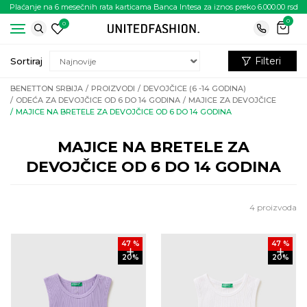
Plaćanje na 6 mesečnih rata karticama Banca Intesa za iznos preko 6.000.00 rsd
0
0
Filteri
Sortiraj
BENETTON SRBIJA
PROIZVODI
DEVOJČICE (6 -14 GODINA)
ODEĆA ZA DEVOJČICE OD 6 DO 14 GODINA
MAJICE ZA DEVOJČICE
MAJICE NA BRETELE ZA DEVOJČICE OD 6 DO 14 GODINA
MAJICE NA BRETELE ZA
DEVOJČICE OD 6 DO 14 GODINA
4
proizvoda
47
%
47
%
20
%
20
%