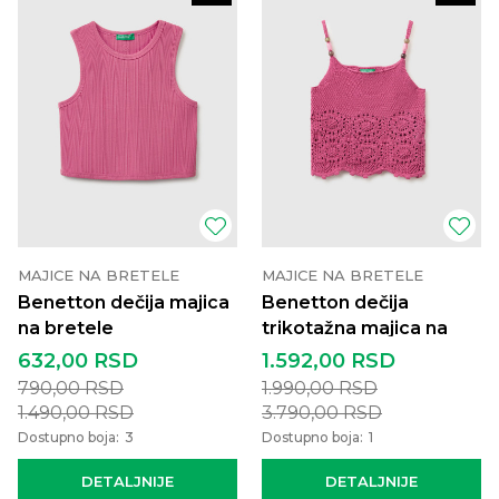
MAJICE NA BRETELE
MAJICE NA BRETELE
Benetton dečija majica
Benetton dečija
na bretele
trikotažna majica na
bretele
632,00
RSD
1.592,00
RSD
790,00
RSD
1.990,00
RSD
1.490,00
RSD
3.790,00
RSD
Dostupno boja:
3
Dostupno boja:
1
DETALJNIJE
DETALJNIJE