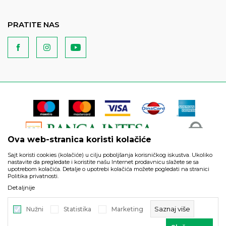
PRATITE NAS
Ova web-stranica koristi kolačiće
Sajt koristi cookies (kolačiće) u cilju poboljšanja korisničkog iskustva. Ukoliko
nastavite da pregledate i koristite našu Internet prodavnicu slažete se sa
upotrebom kolačića. Detalje o upotrebi kolačića možete pogledati na stranici
Politika privatnosti.
Podaci su informativnog karaktera i podložni su izmenama. Svi
Detaljnije
artikli prikazani na sajtu su deo naše ponude i ne podrazumeva
da su dostupni u svakom trenutku.
Saznaj više
Nužni
Statistika
Marketing
©2026
https://www.unitedfashion.rs/
, Izrada
NB SOFT
. Sva prava