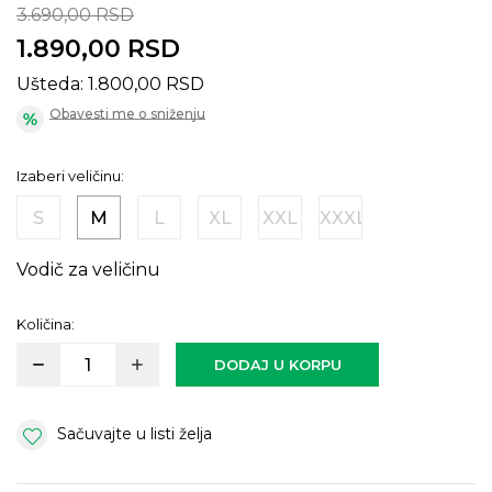
3.690,00
RSD
1.890,00
RSD
Ušteda:
1.800,00
RSD
Obavesti me o sniženju
Izaberi veličinu:
S
M
L
XL
XXL
XXXL
Vodič za veličinu
Količina:
DODAJ U KORPU
Sačuvajte u listi želja