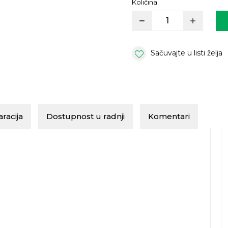
Količina:
Sačuvajte u listi želja
racija
Dostupnost u radnji
Komentari