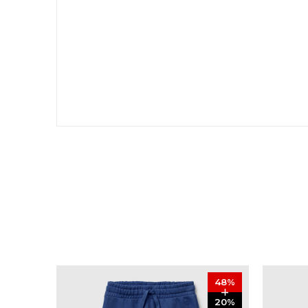
48
%
20
%