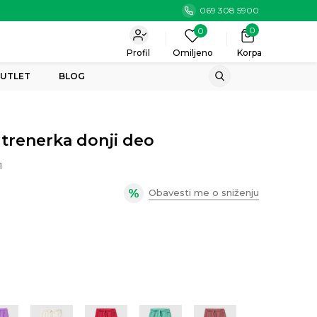
069 308 5900
0
0
Profil
Omiljeno
Korpa
UTLET
BLOG
 trenerka donji deo
1
Obavesti me o sniženju