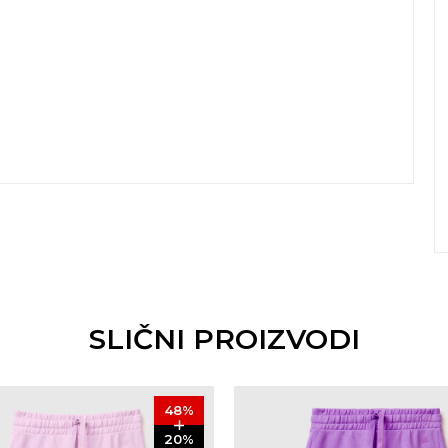
SLIČNI PROIZVODI
48
%
20
%