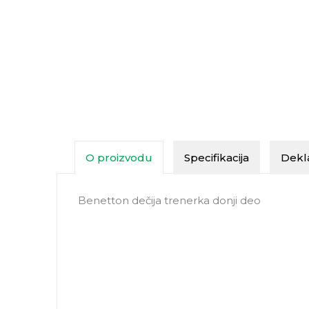
O proizvodu
Specifikacija
Dekla
Benetton dečija trenerka donji deo