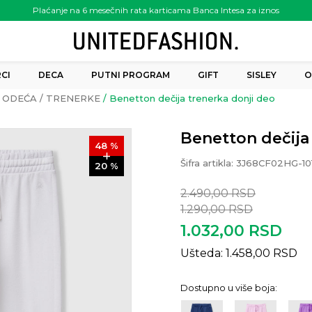
Plaćanje na 6 mesečnih rata karticama Banca Intesa za iznos
preko 6.000.00 rsd
CI
DECA
PUTNI PROGRAM
GIFT
SISLEY
O
ODEĆA
TRENERKE
Benetton dečija trenerka donji deo
Benetton dečija
48
%
Šifra artikla:
3J68CF02HG-10
20
%
2.490,00
RSD
1.290,00
RSD
1.032,00
RSD
Ušteda:
1.458,00
RSD
Dostupno u više boja: