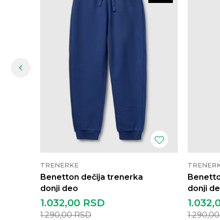
TRENERKE
TRENER
Benetton dečija trenerka
Benetto
donji deo
donji d
1.032,00
RSD
1.032,
1.290,00
RSD
1.290,0