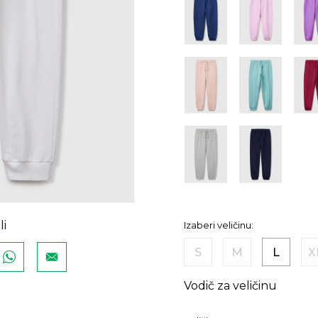
li
Izaberi veličinu:
S
M
L
X
Vodič za veličinu