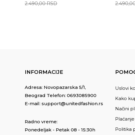
2.490,00
RSD
2.490,0
INFORMACIJE
POMOĆ
Adresa: Novopazarska 5/1,
Uslovi ko
Beograd Telefon:
0693085900
Kako kup
E-mail:
support@unitedfashion.rs
Načini p
Plaćanje
Radno vreme:
Politika 
Ponedeljak - Petak 08 - 15:30h