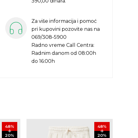
390,00 dinara.
Za više informacija i pomoć
pri kupovini pozovite nas na
069/308-5900
Radno vreme Call Centra:
Radnim danom od 08:00h
do 16:00h
48
%
48
%
20
%
20
%