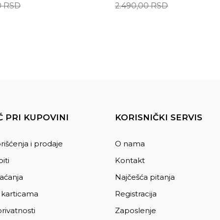
0
RSD
2.490,00
RSD
 PRI KUPOVINI
KORISNIČKI SERVIS
rišćenja i prodaje
O nama
iti
Kontakt
laćanja
Najčešća pitanja
 karticama
Registracija
privatnosti
Zaposlenje