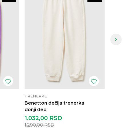
TRENERKE
TRENER
Benetton dečija trenerka
Benetto
donji deo
1.032,00
RSD
1.752,
1.290,00
RSD
2.190,0