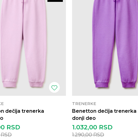
KE
TRENERKE
n dečija trenerka
Benetton dečija trenerka
eo
donji deo
00
RSD
1.032,00
RSD
0
RSD
1.290,00
RSD