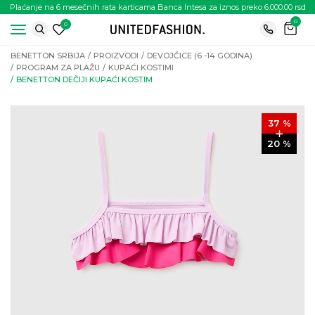
Plaćanje na 6 mesečnih rata karticama Banca Intesa za iznos preko 6.000.00 rsd
0
0
BENETTON SRBIJA
PROIZVODI
DEVOJČICE (6 -14 GODINA)
PROGRAM ZA PLAŽU
KUPAĆI KOSTIMI
BENETTON DEČIJI KUPAĆI KOSTIM
37
%
20
%