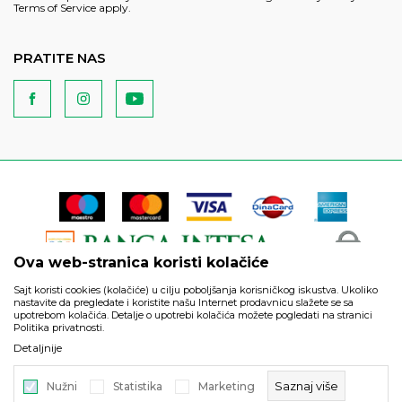
Terms of Service
apply.
PRATITE NAS
Ova web-stranica koristi kolačiće
Sajt koristi cookies (kolačiće) u cilju poboljšanja korisničkog iskustva. Ukoliko
nastavite da pregledate i koristite našu Internet prodavnicu slažete se sa
upotrebom kolačića. Detalje o upotrebi kolačića možete pogledati na stranici
Politika privatnosti.
Podaci su informativnog karaktera i podložni su izmenama. Svi
Detaljnije
artikli prikazani na sajtu su deo naše ponude i ne podrazumeva
da su dostupni u svakom trenutku.
Saznaj više
Nužni
Statistika
Marketing