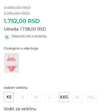
3.490,00
RSD
2.190,00
RSD
1.752,00
RSD
Ušteda:
1.738,00
RSD
Obavesti me o sniženju
Dostupno u više boja:
Izaberi veličinu:
XS
S
M
L
XXS
XL
XXL
Vodič za veličinu