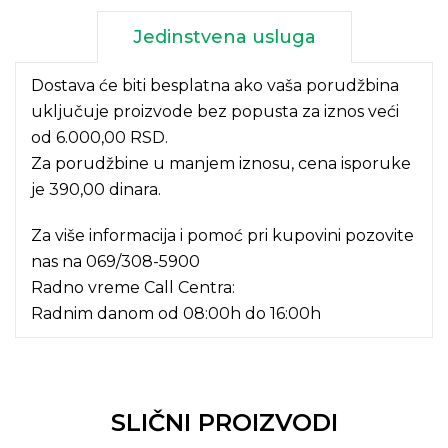
Jedinstvena usluga
Dostava će biti besplatna ako vaša porudžbina
uključuje proizvode bez popusta za iznos veći
od 6.000,00 RSD.
Za porudžbine u manjem iznosu, cena isporuke
je 390,00 dinara.
Za više informacija i pomoć pri kupovini pozovite
nas na
069/308-5900
Radno vreme Call Centra:
Radnim danom od 08:00h do 16:00h
SLIČNI PROIZVODI