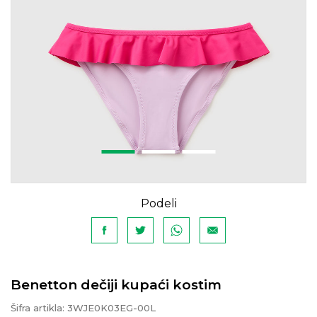
Podeli
Benetton dečiji kupaći kostim
Šifra artikla:
3WJE0K03EG-00L