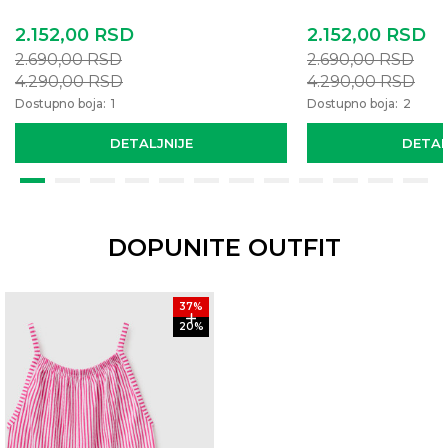
2.152,00
RSD
2.152,00
RSD
2.690,00
RSD
2.690,00
RSD
4.290,00
RSD
4.290,00
RSD
Dostupno boja:
1
Dostupno boja:
2
DETALJNIJE
DETAL
DOPUNITE OUTFIT
37
%
20
%