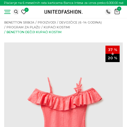
Plaćanje na 6 mesečnih rata karticama Banca Intesa za iznos preko 6.000.00 rsd
0
0
BENETTON SRBIJA
PROIZVODI
DEVOJČICE (6 -14 GODINA)
PROGRAM ZA PLAŽU
KUPAĆI KOSTIMI
BENETTON DEČIJI KUPAĆI KOSTIM
37
%
20
%