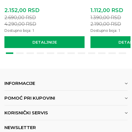
2.152,00
RSD
1.112,00
RSD
2.690,00
RSD
1.390,00
RSD
4.290,00
RSD
2.190,00
RSD
Dostupno boja:
1
Dostupno boja:
1
DETALJNIJE
DETAL
INFORMACIJE
POMOĆ PRI KUPOVINI
KORISNIČKI SERVIS
NEWSLETTER