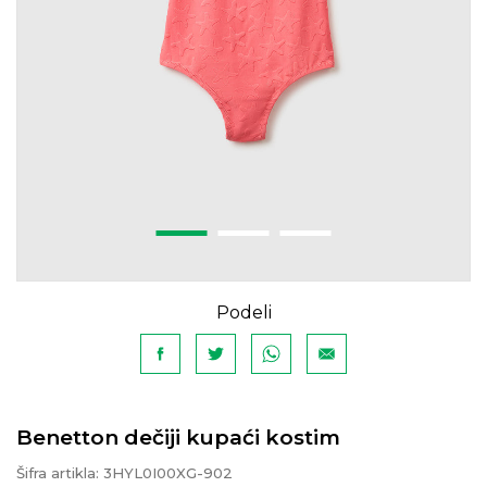
Podeli
Benetton dečiji kupaći kostim
Šifra artikla:
3HYL0I00XG-902