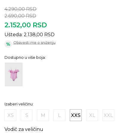
4.290,00
RSD
2.690,00
RSD
2.152,00
RSD
Ušteda:
2.138,00
RSD
Obavesti me o sniženju
Dostupno u više boja:
Izaberi veličinu:
XS
S
M
L
XXS
XL
XXL
Vodič za veličinu