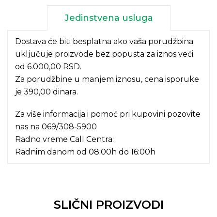
Jedinstvena usluga
Dostava će biti besplatna ako vaša porudžbina
uključuje proizvode bez popusta za iznos veći
od 6.000,00 RSD.
Za porudžbine u manjem iznosu, cena isporuke
je 390,00 dinara.
Za više informacija i pomoć pri kupovini pozovite
nas na
069/308-5900
Radno vreme Call Centra:
Radnim danom od 08:00h do 16:00h
SLIČNI PROIZVODI