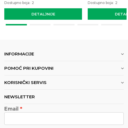
Dostupno boja:
2
Dostupno boja:
2
DETALJNIJE
DETAL
INFORMACIJE
POMOĆ PRI KUPOVINI
KORISNIČKI SERVIS
NEWSLETTER
Email