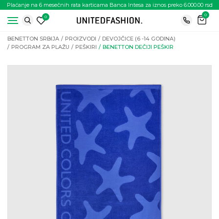
Plaćanje na 6 mesečnih rata karticama Banca Intesa za iznos preko 6.000.00 rsd
0
0
BENETTON SRBIJA
PROIZVODI
DEVOJČICE (6 -14 GODINA)
PROGRAM ZA PLAŽU
PEŠKIRI
BENETTON DEČIJI PEŠKIR