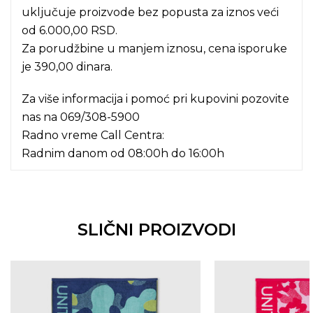
uključuje proizvode bez popusta za iznos veći
od 6.000,00 RSD.
Za porudžbine u manjem iznosu, cena isporuke
je 390,00 dinara.
Za više informacija i pomoć pri kupovini pozovite
nas na
069/308-5900
Radno vreme Call Centra:
Radnim danom od 08:00h do 16:00h
SLIČNI PROIZVODI