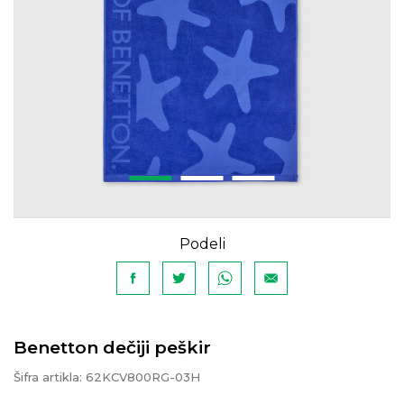
Podeli
Benetton dečiji peškir
Šifra artikla:
62KCV800RG-03H