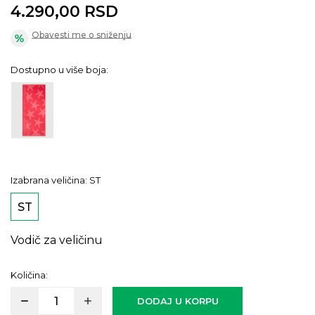
4.290,00
RSD
Obavesti me o sniženju
Dostupno u više boja:
Izabrana veličina:
ST
ST
Vodič za veličinu
Količina:
DODAJ U KORPU