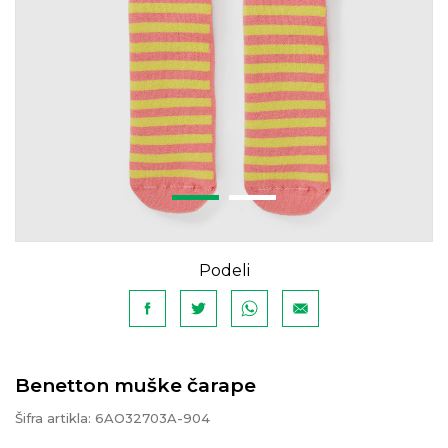
Podeli
Benetton muške čarape
Šifra artikla:
6AO32703A-904