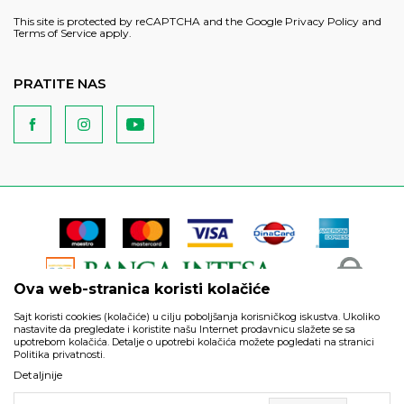
This site is protected by reCAPTCHA and the Google
Privacy Policy
and
Terms of Service
apply.
PRATITE NAS
Ova web-stranica koristi kolačiće
Sajt koristi cookies (kolačiće) u cilju poboljšanja korisničkog iskustva. Ukoliko
nastavite da pregledate i koristite našu Internet prodavnicu slažete se sa
upotrebom kolačića. Detalje o upotrebi kolačića možete pogledati na stranici
Politika privatnosti.
Podaci su informativnog karaktera i podložni su izmenama. Svi
Detaljnije
artikli prikazani na sajtu su deo naše ponude i ne podrazumeva
da su dostupni u svakom trenutku.