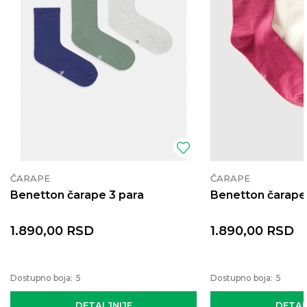
ČARAPE
ČARAPE
Benetton čarape 3 para
Benetton čarape
1.890,00
RSD
1.890,00
RSD
Dostupno boja:
5
Dostupno boja:
5
DETALJNIJE
DETAL