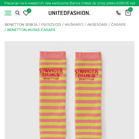
Plaćanje na 6 mesečnih rata karticama Banca Intesa za iznos preko 6.000.00 rsd
0
0
BENETTON SRBIJA
PROIZVODI
MUŠKARCI
AKSESOARI
ČARAPE
BENETTON MUŠKE ČARAPE