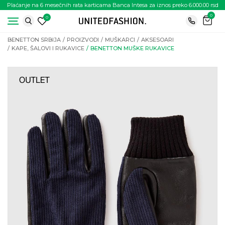
Plaćanje na 6 mesečnih rata karticama Banca Intesa za iznos preko 6.000.00 rsd
0
0
BENETTON SRBIJA
PROIZVODI
MUŠKARCI
AKSESOARI
KAPE, ŠALOVI I RUKAVICE
BENETTON MUŠKE RUKAVICE