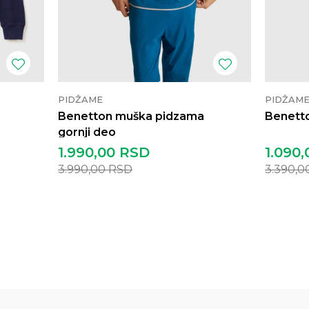
PIDŽAME
PIDŽAM
Benetton muška pidzama
Benetto
gornji deo
1.990,00
RSD
1.090,
3.990,00
RSD
3.390,0