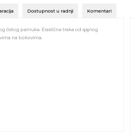
racija
Dostupnost u radnji
Komentari
čistog pamuka. Elastična traka od sjajnog
ovima na bokovima.