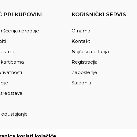
 PRI KUPOVINI
KORISNIČKI SERVIS
rišćenja i prodaje
O nama
iti
Kontakt
laćanja
Najčešća pitanja
 karticama
Registracija
privatnosti
Zaposlenje
cije
Saradnja
 sredstava
 odustajanje
a
anica koristi kolačiće