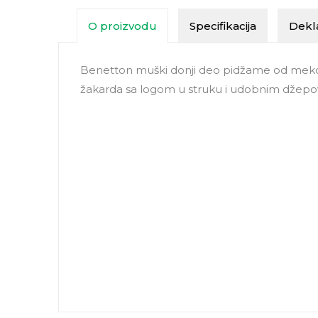
O proizvodu
Specifikacija
Dekla
Benetton muški donji deo pidžame od mekog 
žakarda sa logom u struku i udobnim džep