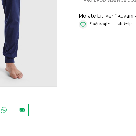
PROIZVOD VIŠE NIJE D
Morate biti verifikovani
Sačuvajte u listi želja
li