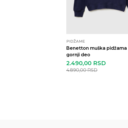
PIDŽAME
Benetton muška pidžama
gornji deo
2.490,00
RSD
4.890,00
RSD