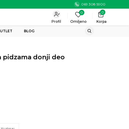
069 308 5900
0
0
Profil
Omiljeno
Korpa
UTLET
BLOG
 pidzama donji deo