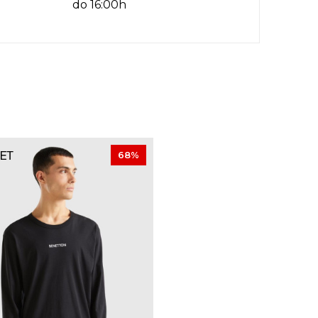
do 16:00h
68
%