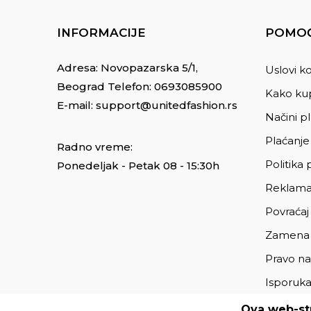
INFORMACIJE
POMOĆ
Adresa: Novopazarska 5/1,
Uslovi ko
Beograd Telefon:
0693085900
Kako kup
E-mail:
support@unitedfashion.rs
Načini p
Plaćanje
Radno vreme:
Politika 
Ponedeljak - Petak 08 - 15:30h
Reklama
Povraćaj
Zamena
Pravo na
Isporuk
Ova web-str