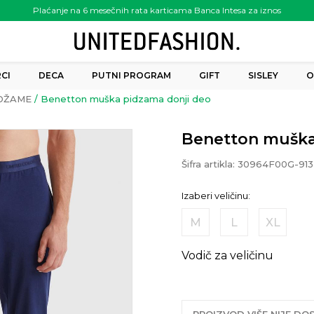
Plaćanje na 6 mesečnih rata karticama Banca Intesa za iznos
preko 6.000.00 rsd
CI
DECA
PUTNI PROGRAM
GIFT
SISLEY
O
DŽAME
Benetton muška pidzama donji deo
Benetton muška
Šifra artikla:
30964F00G-913
Izaberi veličinu:
M
L
XL
Vodič za veličinu