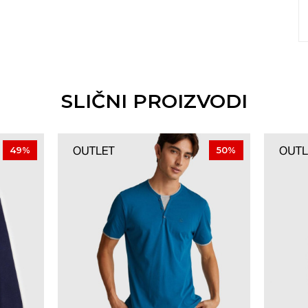
SLIČNI PROIZVODI
49
%
50
%