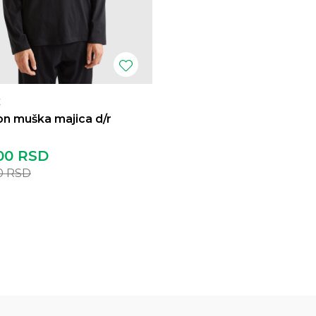
E
n muška majica d/r
00
RSD
0
RSD