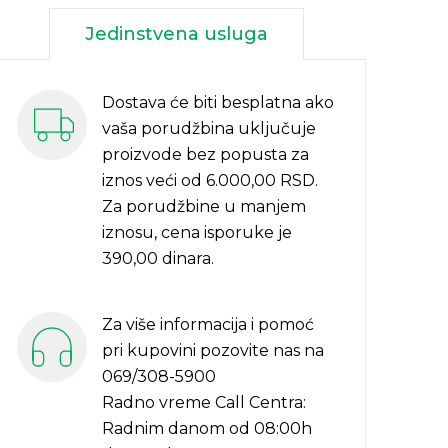
Jedinstvena usluga
Dostava će biti besplatna ako
vaša porudžbina uključuje
proizvode bez popusta za
iznos veći od 6.000,00 RSD.
Za porudžbine u manjem
iznosu, cena isporuke je
390,00 dinara.
Za više informacija i pomoć
pri kupovini pozovite nas na
069/308-5900
Radno vreme Call Centra:
Radnim danom od 08:00h