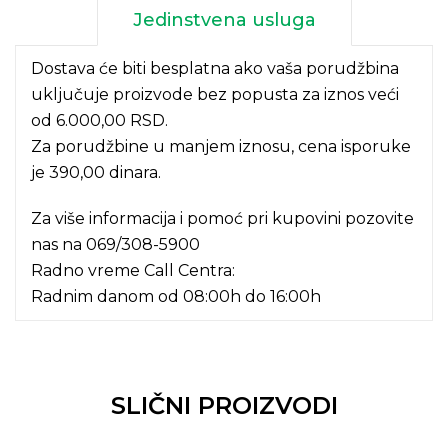
Jedinstvena usluga
Dostava će biti besplatna ako vaša porudžbina
uključuje proizvode bez popusta za iznos veći
od 6.000,00 RSD.
Za porudžbine u manjem iznosu, cena isporuke
je 390,00 dinara.
Za više informacija i pomoć pri kupovini pozovite
nas na
069/308-5900
Radno vreme Call Centra:
Radnim danom od 08:00h do 16:00h
SLIČNI PROIZVODI