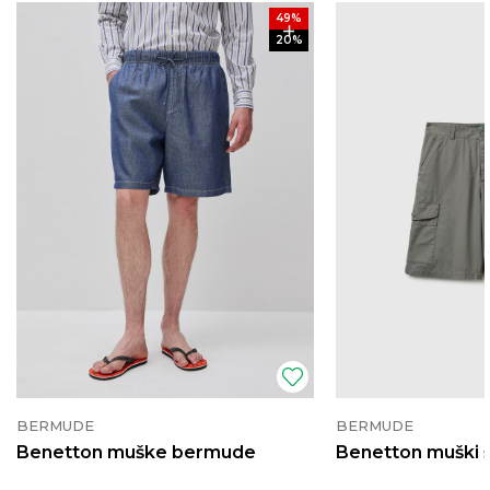
49
%
20
%
BERMUDE
BERMUDE
Benetton muške bermude
Benetton muški 