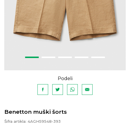
Podeli
Benetton muški šorts
Šifra artikla:
4AGH59548-393