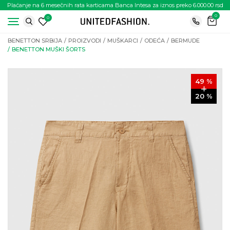
Plaćanje na 6 mesečnih rata karticama Banca Intesa za iznos preko 6.000.00 rsd
0
0
BENETTON SRBIJA
PROIZVODI
MUŠKARCI
ODEĆA
BERMUDE
BENETTON MUŠKI ŠORTS
49
%
20
%