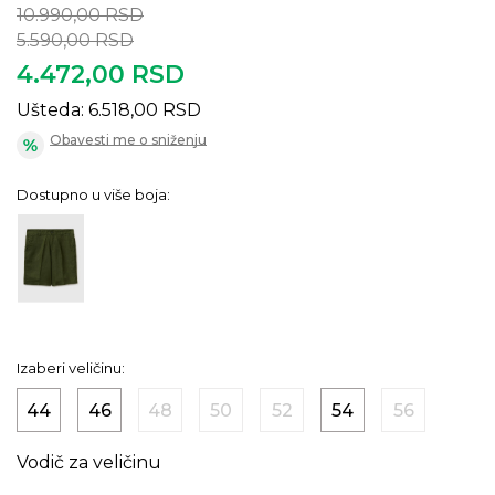
10.990,00
RSD
5.590,00
RSD
4.472,00
RSD
Ušteda:
6.518,00
RSD
Obavesti me o sniženju
Dostupno u više boja:
Izaberi veličinu:
44
46
48
50
52
54
56
Vodič za veličinu