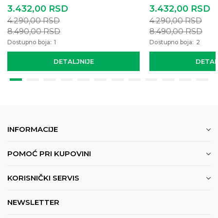
3.432,00
RSD
3.432,00
RSD
4.290,00
RSD
4.290,00
RSD
8.490,00
RSD
8.490,00
RSD
Dostupno boja:
1
Dostupno boja:
2
DETALJNIJE
DETAL
INFORMACIJE
POMOĆ PRI KUPOVINI
KORISNIČKI SERVIS
NEWSLETTER