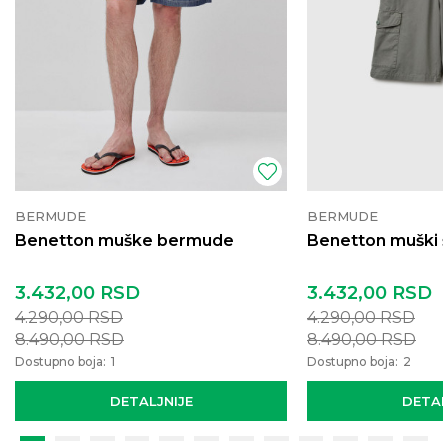
BERMUDE
BERMUDE
Benetton muške bermude
Benetton muški 
3.432,00
RSD
3.432,00
RSD
4.290,00
RSD
4.290,00
RSD
8.490,00
RSD
8.490,00
RSD
Dostupno boja:
1
Dostupno boja:
2
DETALJNIJE
DETAL