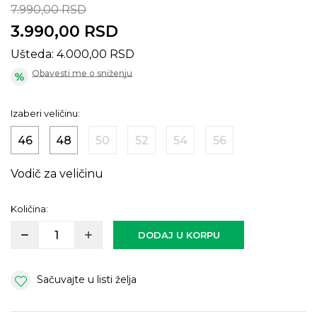
7.990,00
RSD
3.990,00
RSD
Ušteda:
4.000,00
RSD
Obavesti me o sniženju
Izaberi veličinu:
46
48
50
52
54
56
Vodič za veličinu
Količina:
DODAJ U KORPU
Sačuvajte u listi želja