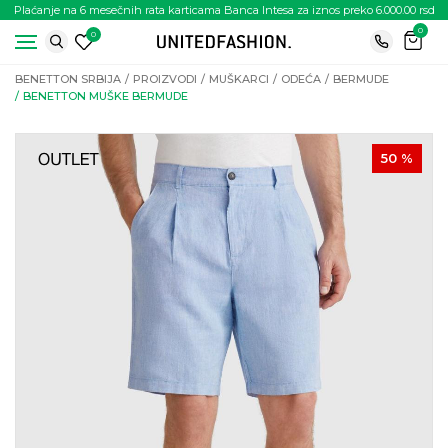
Plaćanje na 6 mesečnih rata karticama Banca Intesa za iznos preko 6.000.00 rsd
0
0
BENETTON SRBIJA
PROIZVODI
MUŠKARCI
ODEĆA
BERMUDE
BENETTON MUŠKE BERMUDE
50
%