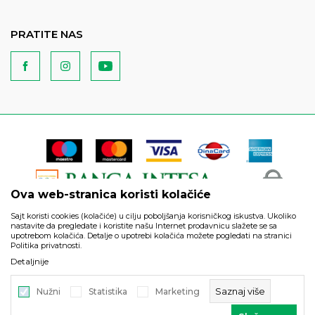
PRATITE NAS
Ova web-stranica koristi kolačiće
Sajt koristi cookies (kolačiće) u cilju poboljšanja korisničkog iskustva. Ukoliko
nastavite da pregledate i koristite našu Internet prodavnicu slažete se sa
upotrebom kolačića. Detalje o upotrebi kolačića možete pogledati na stranici
Politika privatnosti.
Podaci su informativnog karaktera i podložni su izmenama. Svi
Detaljnije
artikli prikazani na sajtu su deo naše ponude i ne podrazumeva
da su dostupni u svakom trenutku.
Saznaj više
Nužni
Statistika
Marketing
©2026
https://www.unitedfashion.rs/
, Izrada
NB SOFT
. Sva prava