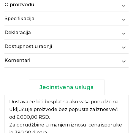
O proizvodu
Specifikacija
Deklaracija
Dostupnost u radnji
Komentari
Jedinstvena usluga
Dostava će biti besplatna ako vaša porudžbina
uključuje proizvode bez popusta za iznos veći
od 6.000,00 RSD.
Za porudžbine u manjem iznosu, cena isporuke
je 390,00 dinara.