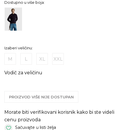
Dostupno u više boja:
Izaberi veličinu:
M
L
XL
XXL
Vodič za veličinu
PROIZVOD VIŠE NIJE DOSTUPAN
Morate biti verifikovani korisnik kako bi ste videli
cenu proizvoda
Sačuvajte u listi želja