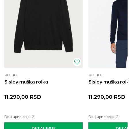
ROLKE
ROLKE
Sisley muška rolka
Sisley muška rol
11.290,00
RSD
11.290,00
RSD
Dostupno boja:
2
Dostupno boja:
2
DETALJNIJE
DETAL