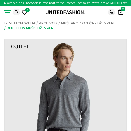
Plaćanje na 6 mesečnih rata karticama Banca Intesa za iznos preko 6.000.00 rsd
0
0
BENETTON SRBIJA
PROIZVODI
MUŠKARCI
ODEĆA
DŽEMPERI
BENETTON MUŠKI DŽEMPER