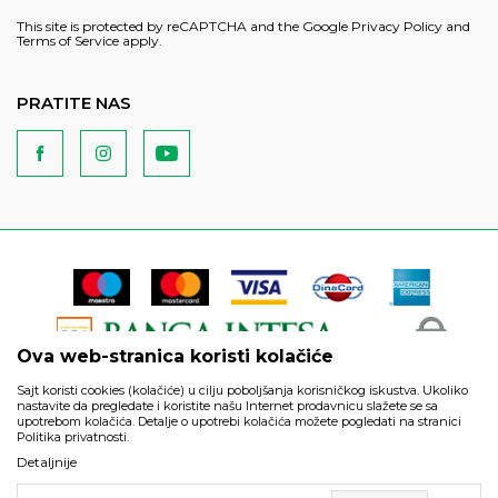
This site is protected by reCAPTCHA and the Google
Privacy Policy
and
Terms of Service
apply.
PRATITE NAS
Ova web-stranica koristi kolačiće
Sajt koristi cookies (kolačiće) u cilju poboljšanja korisničkog iskustva. Ukoliko
nastavite da pregledate i koristite našu Internet prodavnicu slažete se sa
upotrebom kolačića. Detalje o upotrebi kolačića možete pogledati na stranici
Politika privatnosti.
Podaci su informativnog karaktera i podložni su izmenama. Svi
Detaljnije
artikli prikazani na sajtu su deo naše ponude i ne podrazumeva
da su dostupni u svakom trenutku.