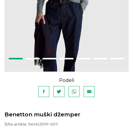
Podeli
Benetton muški džemper
Šifra artikla:
11AHU301P-507