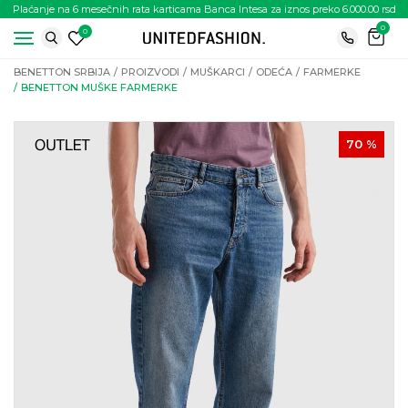
Plaćanje na 6 mesečnih rata karticama Banca Intesa za iznos preko 6.000.00 rsd
0
0
BENETTON SRBIJA
PROIZVODI
MUŠKARCI
ODEĆA
FARMERKE
BENETTON MUŠKE FARMERKE
70
%