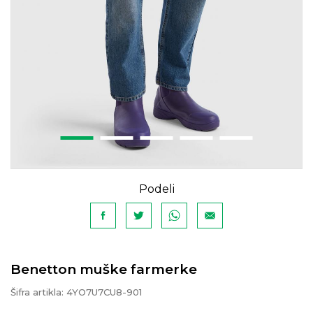
Podeli
Benetton muške farmerke
Šifra artikla:
4YO7U7CU8-901