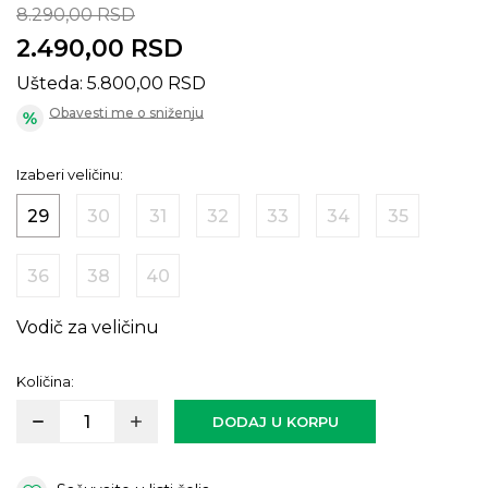
8.290,00
RSD
2.490,00
RSD
Ušteda:
5.800,00
RSD
Obavesti me o sniženju
Izaberi veličinu:
29
30
31
32
33
34
35
36
38
40
Vodič za veličinu
Količina:
DODAJ U KORPU