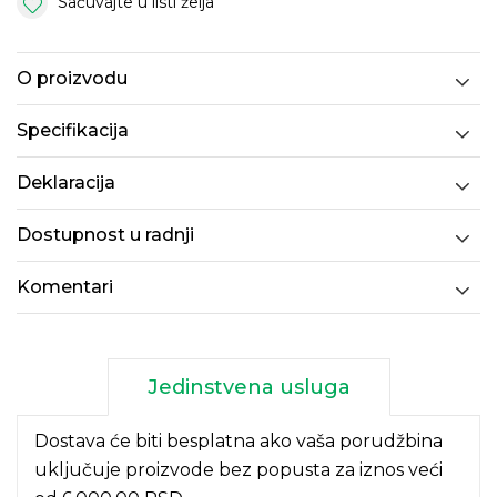
Sačuvajte u listi želja
O proizvodu
Specifikacija
Deklaracija
Dostupnost u radnji
Komentari
Jedinstvena usluga
Dostava će biti besplatna ako vaša porudžbina
uključuje proizvode bez popusta za iznos veći