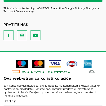
This site is protected by reCAPTCHA and the Google
Privacy Policy
and
Terms of Service
apply.
PRATITE NAS
Ova web-stranica koristi kolačiće
Sajt koristi cookies (kolačiće) u cilju poboljšanja korisničkog iskustva. Ukoliko
nastavite da pregledate i koristite našu Internet prodavnicu slažete se sa
upotrebom kolačića. Detalje o upotrebi kolačića možete pogledati na stranici
Politika privatnosti.
Podaci su informativnog karaktera i podložni su izmenama. Svi
Detaljnije
artikli prikazani na sajtu su deo naše ponude i ne podrazumeva