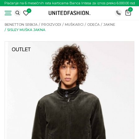
Plaćanje na 6 mesečnih rata karticama Banca Intesa za iznos preko 6.000.00 rsd
0
0
BENETTON SRBIJA
PROIZVODI
MUŠKARCI
ODEĆA
JAKNE
SISLEY MUŠKA JAKNA