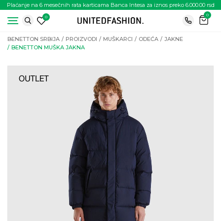
Plaćanje na 6 mesečnih rata karticama Banca Intesa za iznos preko 6.000.00 rsd
0
0
BENETTON SRBIJA
PROIZVODI
MUŠKARCI
ODEĆA
JAKNE
BENETTON MUŠKA JAKNA