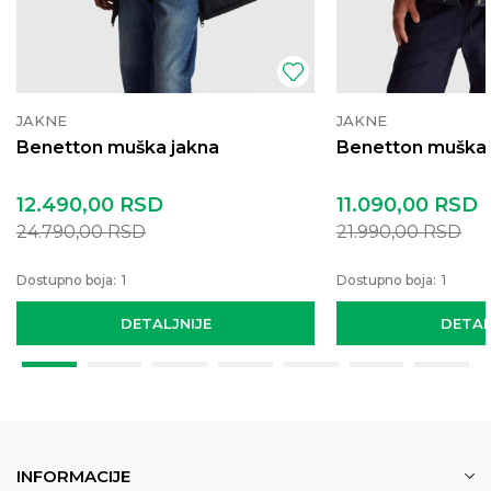
JAKNE
JAKNE
Benetton muška jakna
Benetton muška 
12.490,00
RSD
11.090,00
RSD
24.790,00
RSD
21.990,00
RSD
Dostupno boja:
1
Dostupno boja:
1
DETALJNIJE
DETAL
INFORMACIJE