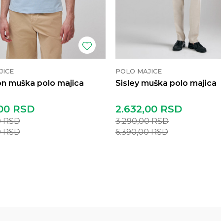
JICE
POLO MAJICE
n muška polo majica
Sisley muška polo majica
00
RSD
2.632,00
RSD
0
RSD
3.290,00
RSD
0
RSD
6.390,00
RSD