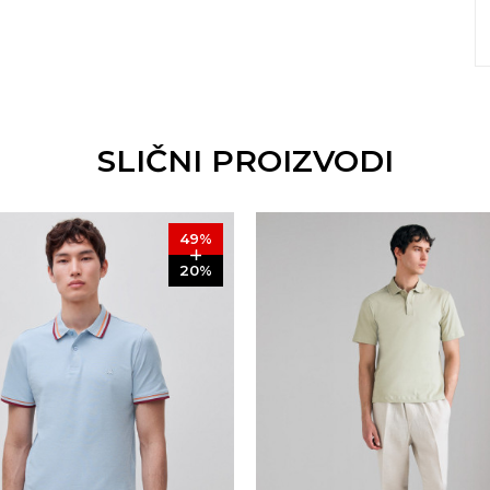
SLIČNI PROIZVODI
49
%
20
%