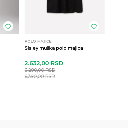
POLO MAJICE
POLO MA
Sisley muška polo majica
Benett
2.632,00
RSD
2.872
3.290,00
RSD
3.590,
6.390,00
RSD
6.990,