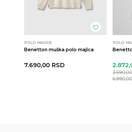
POLO MAJICE
POLO MA
Benetton muška polo majica
Benetto
7.690,00
RSD
2.872,
3.590,0
6.990,0