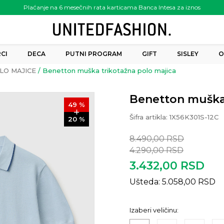
Plaćanje na 6 mesečnih rata karticama Banca Intesa za iznos
preko 6.000.00 rsd
CI
DECA
PUTNI PROGRAM
GIFT
SISLEY
O
LO MAJICE
Benetton muška trikotažna polo majica
Benetton muška 
49
%
Šifra artikla:
1X56K301S-12C
20
%
8.490,00
RSD
4.290,00
RSD
3.432,00
RSD
Ušteda:
5.058,00
RSD
Izaberi veličinu: