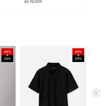
do 16:00h
49
%
49
%
20
%
20
%