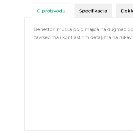
O proizvodu
Specifikacija
Dekla
Benetton muška polo majica na dugmad od 
završecima i kontrastnim detaljima na rukavi