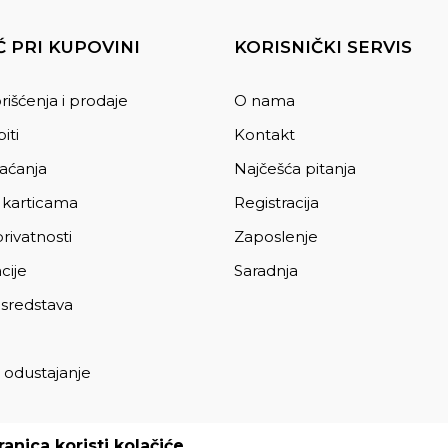
 PRI KUPOVINI
KORISNIČKI SERVIS
rišćenja i prodaje
O nama
iti
Kontakt
laćanja
Najčešća pitanja
 karticama
Registracija
privatnosti
Zaposlenje
cije
Saradnja
 sredstava
 odustajanje
a
anica koristi kolačiće