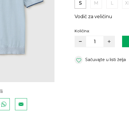
S
M
L
X
Vodič za veličinu
Količina:
Sačuvajte u listi želja
li