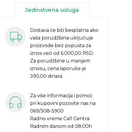
Jedinstvena usluga
Dostava će biti besplatna ako
vaša porudžbina uključuje
proizvode bez popusta za
iznos veći od 6.000,00 RSD.
Za porudžbine u manjem
iznosu, cena isporuke je
390,00 dinara.
Za više informacija i pomoć
pri kupovini pozovite nas na
069/308-5900
Radno vreme Call Centra:
Radnim danom od 08:00h