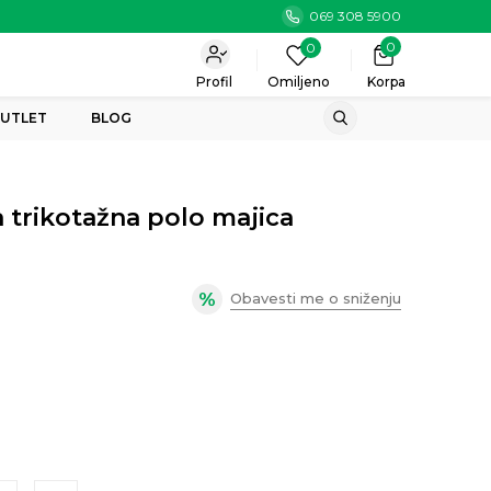
069 308 5900
0
0
Profil
Omiljeno
Korpa
UTLET
BLOG
trikotažna polo majica
Obavesti me o sniženju