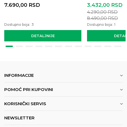
7.690,00
RSD
3.432,00
RSD
4.290,00
RSD
8.490,00
RSD
Dostupno boja:
3
Dostupno boja:
1
DETALJNIJE
DETAL
INFORMACIJE
POMOĆ PRI KUPOVINI
KORISNIČKI SERVIS
NEWSLETTER