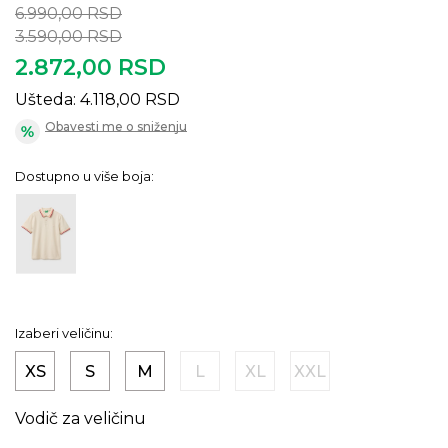
6.990,00
RSD
3.590,00
RSD
2.872,00
RSD
Ušteda:
4.118,00
RSD
Obavesti me o sniženju
Dostupno u više boja:
Izaberi veličinu:
XS
S
M
L
XL
XXL
Vodič za veličinu