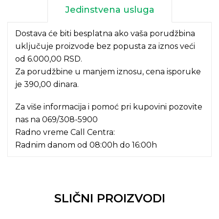
Jedinstvena usluga
Dostava će biti besplatna ako vaša porudžbina
uključuje proizvode bez popusta za iznos veći
od 6.000,00 RSD.
Za porudžbine u manjem iznosu, cena isporuke
je 390,00 dinara.
Za više informacija i pomoć pri kupovini pozovite
nas na
069/308-5900
Radno vreme Call Centra:
Radnim danom od 08:00h do 16:00h
SLIČNI PROIZVODI