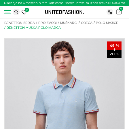
Plaćanje na 6 mesečnih rata karticama Banca Intesa za iznos preko 6.000.00 rsd
0
0
BENETTON SRBIJA
PROIZVODI
MUŠKARCI
ODEĆA
POLO MAJICE
BENETTON MUŠKA POLO MAJICA
49
%
20
%