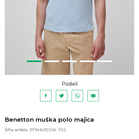
Podeli
Benetton muška polo majica
Šifra artikla:
3F9HU302W-72C