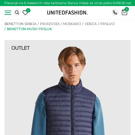
Plaćanje na 6 mesečnih rata karticama Banca Intesa za iznos preko 6.000.00 rsd
0
0
BENETTON SRBIJA
PROIZVODI
MUŠKARCI
ODEĆA
PRSLUCI
BENETTON MUŠKI PRSLUK