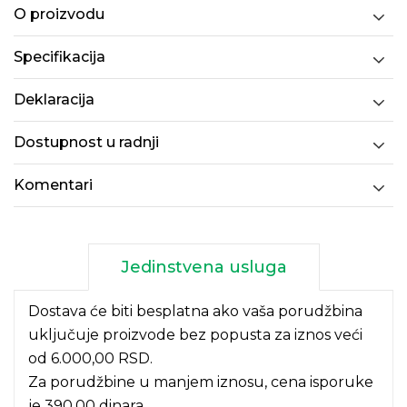
O proizvodu
Specifikacija
Deklaracija
Dostupnost u radnji
Komentari
Jedinstvena usluga
Dostava će biti besplatna ako vaša porudžbina
uključuje proizvode bez popusta za iznos veći
od 6.000,00 RSD.
Za porudžbine u manjem iznosu, cena isporuke
je 390,00 dinara.