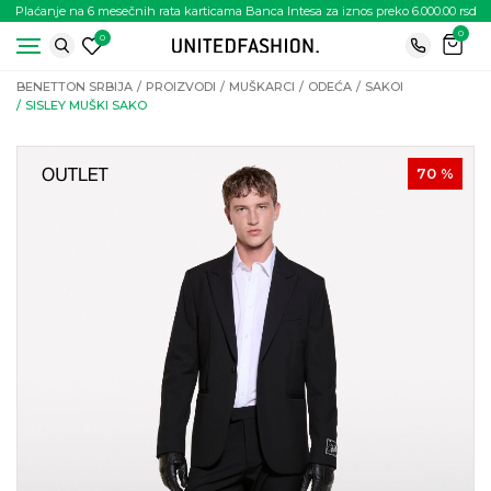
Plaćanje na 6 mesečnih rata karticama Banca Intesa za iznos preko 6.000.00 rsd
0
0
BENETTON SRBIJA
PROIZVODI
MUŠKARCI
ODEĆA
SAKOI
SISLEY MUŠKI SAKO
70
%