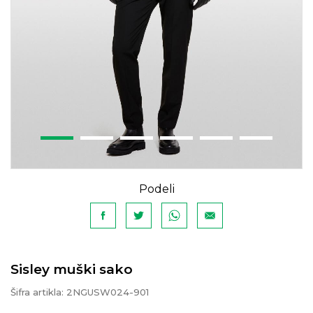
Podeli
Sisley muški sako
Šifra artikla:
2NGUSW024-901