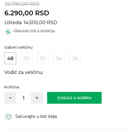
20.790,00
RSD
6.290,00
RSD
Ušteda:
14.500,00
RSD
Obavesti me o sniženju
Izaberi veličinu:
48
50
52
54
56
Vodič za veličinu
Količina:
DODAJ U KORPU
Sačuvajte u listi želja