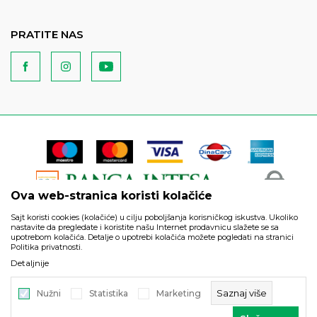
PRATITE NAS
Ova web-stranica koristi kolačiće
Sajt koristi cookies (kolačiće) u cilju poboljšanja korisničkog iskustva. Ukoliko
nastavite da pregledate i koristite našu Internet prodavnicu slažete se sa
upotrebom kolačića. Detalje o upotrebi kolačića možete pogledati na stranici
Politika privatnosti.
Podaci su informativnog karaktera i podložni su izmenama. Svi
Detaljnije
artikli prikazani na sajtu su deo naše ponude i ne podrazumeva
da su dostupni u svakom trenutku.
Saznaj više
Nužni
Statistika
Marketing
©2026
https://www.unitedfashion.rs/
, Izrada
NB SOFT
. Sva prava