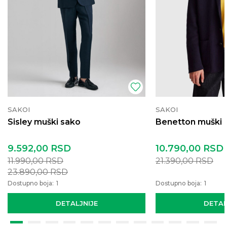
SAKOI
SAKOI
Sisley muški sako
Benetton muški p
9.592,00
RSD
10.790,00
RSD
11.990,00
RSD
21.390,00
RSD
23.890,00
RSD
Dostupno boja:
1
Dostupno boja:
1
DETALJNIJE
DETAL