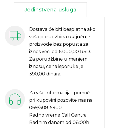
Jedinstvena usluga
Dostava će biti besplatna ako
vaša porudžbina uključuje
proizvode bez popusta za
iznos veći od 6.000,00 RSD.
Za porudžbine u manjem
iznosu, cena isporuke je
390,00 dinara.
Za više informacija i pomoć
pri kupovini pozovite nas na
069/308-5900
Radno vreme Call Centra:
Radnim danom od 08:00h