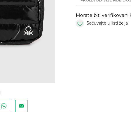
PROIZVOD VIŠE NIJE D
Morate biti verifikovani
Sačuvajte u listi želja
li