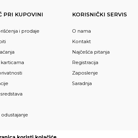
 PRI KUPOVINI
KORISNIČKI SERVIS
rišćenja i prodaje
O nama
iti
Kontakt
laćanja
Najčešća pitanja
 karticama
Registracija
privatnosti
Zaposlenje
cije
Saradnja
 sredstava
 odustajanje
a
anica koristi kolačiće