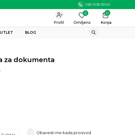
069 308 5900
0
0
Profil
Omiljeno
Korpa
UTLET
BLOG
la za dokumenta
0
Obavesti me kada proizvod