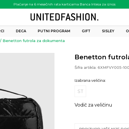
Plaćanje na 6 mesečnih rata karticama Banca Intesa za iznos
preko 6.000.00 rsd
CI
DECA
PUTNI PROGRAM
GIFT
SISLEY
O
Benetton futrola za dokumenta
Benetton futro
Šifra artikla:
6XMFVY005-10
Izabrana veličina:
ST
Vodič za veličinu