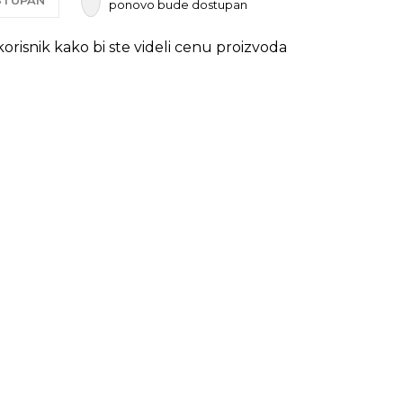
OSTUPAN
ponovo bude dostupan
 korisnik kako bi ste videli cenu proizvoda