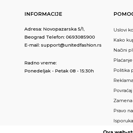
INFORMACIJE
POMOĆ
Adresa: Novopazarska 5/1,
Uslovi ko
Beograd Telefon:
0693085900
Kako kup
E-mail:
support@unitedfashion.rs
Načini p
Plaćanje
Radno vreme:
Politika 
Ponedeljak - Petak 08 - 15:30h
Reklama
Povraćaj
Zamena
Pravo na
Isporuk
Ova web-str