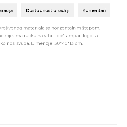
racija
Dostupnost u radnji
Komentari
rošivenog materijala sa horizontalnim štepom.
lacenje, ima rucku na vrhu i odštampan logo sa
 lako nosi svuda. Dimenzije: 30*40*13 cm.