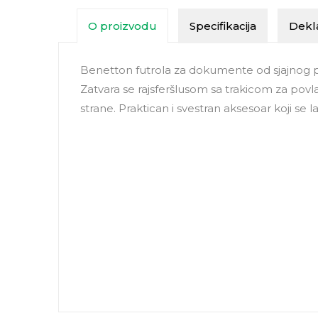
O proizvodu
Specifikacija
Dekla
Benetton futrola za dokumente od sjajnog p
Zatvara se rajsferšlusom sa trakicom za pov
strane. Praktican i svestran aksesoar koji se