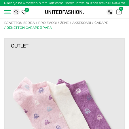
Plaćanje na 6 mesečnih rata karticama Banca Intesa za iznos preko 6.000.00 rsd
0
0
BENETTON SRBIJA
PROIZVODI
ŽENE
AKSESOARI
ČARAPE
BENETTON ČARAPE 3 PARA