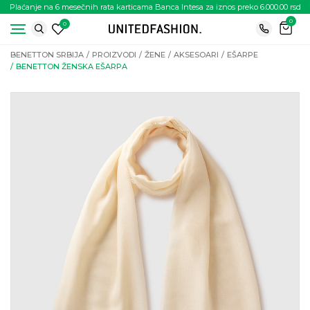
Plaćanje na 6 mesečnih rata karticama Banca Intesa za iznos preko 6.000.00 rsd
0
0
BENETTON SRBIJA
PROIZVODI
ŽENE
AKSESOARI
EŠARPE
BENETTON ŽENSKA EŠARPA