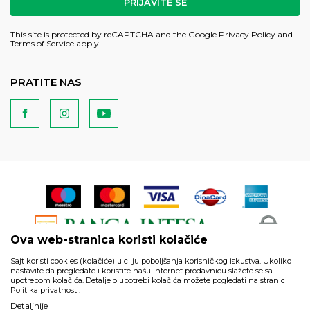
PRIJAVITE SE
This site is protected by reCAPTCHA and the Google
Privacy Policy
and
Terms of Service
apply.
PRATITE NAS
Ova web-stranica koristi kolačiće
Sajt koristi cookies (kolačiće) u cilju poboljšanja korisničkog iskustva. Ukoliko
nastavite da pregledate i koristite našu Internet prodavnicu slažete se sa
upotrebom kolačića. Detalje o upotrebi kolačića možete pogledati na stranici
Politika privatnosti.
Podaci su informativnog karaktera i podložni su izmenama. Svi
Detaljnije