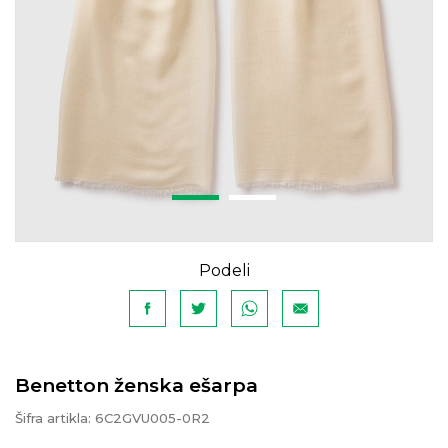
Podeli
Benetton ženska ešarpa
Šifra artikla:
6C2GVU005-0R2