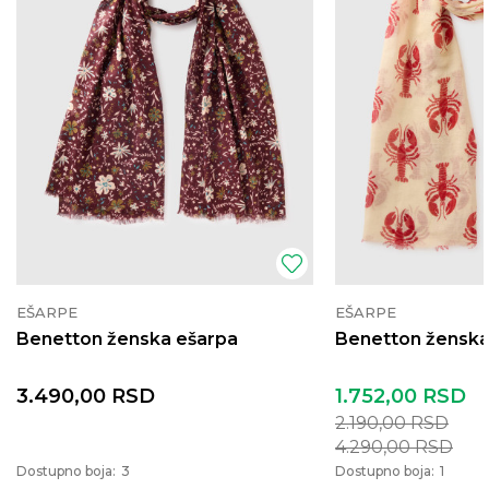
EŠARPE
EŠARPE
Benetton ženska ešarpa
Benetton ženska
3.490,00
RSD
1.752,00
RSD
2.190,00
RSD
4.290,00
RSD
Dostupno boja:
3
Dostupno boja:
1