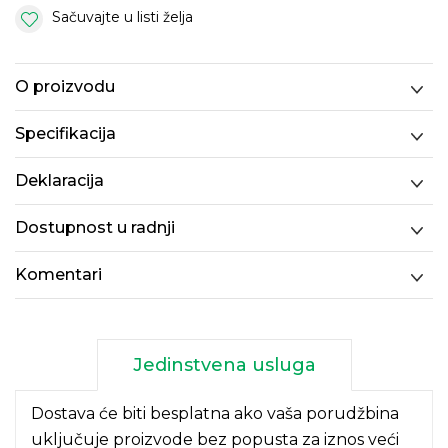
Sačuvajte u listi želja
O proizvodu
Specifikacija
Deklaracija
Dostupnost u radnji
Komentari
Jedinstvena usluga
Dostava će biti besplatna ako vaša porudžbina
uključuje proizvode bez popusta za iznos veći