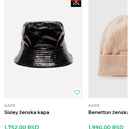
20
%
KAPE
KAPE
Sisley ženska kapa
Benetton ženska
1.752,00
RSD
1.990,00
RSD