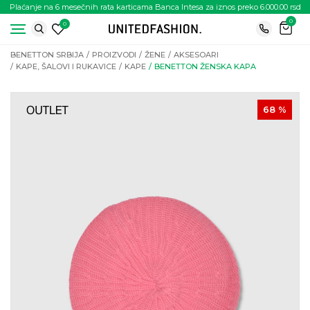
Plaćanje na 6 mesečnih rata karticama Banca Intesa za iznos preko 6.000.00 rsd
0
0
BENETTON SRBIJA
PROIZVODI
ŽENE
AKSESOARI
KAPE, ŠALOVI I RUKAVICE
KAPE
BENETTON ŽENSKA KAPA
68
%