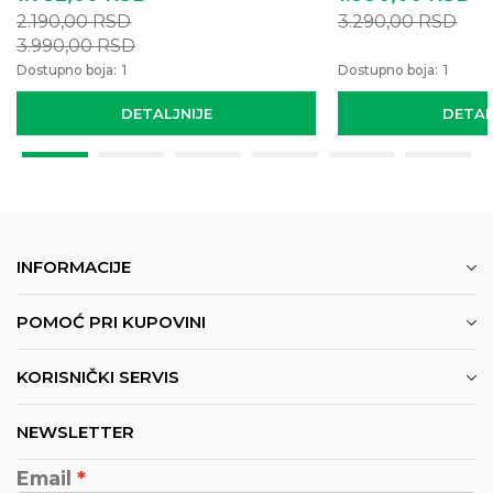
2.190,00
RSD
3.290,00
RSD
3.990,00
RSD
Dostupno boja:
1
Dostupno boja:
1
DETALJNIJE
DETAL
INFORMACIJE
POMOĆ PRI KUPOVINI
KORISNIČKI SERVIS
NEWSLETTER
Email