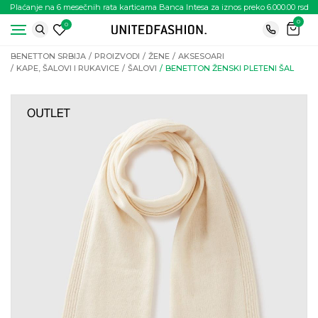
Plaćanje na 6 mesečnih rata karticama Banca Intesa za iznos preko 6.000.00 rsd
0
0
BENETTON SRBIJA
PROIZVODI
ŽENE
AKSESOARI
KAPE, ŠALOVI I RUKAVICE
ŠALOVI
BENETTON ŽENSKI PLETENI ŠAL