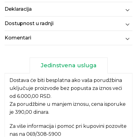
Deklaracija
Dostupnost u radnji
Komentari
Jedinstvena usluga
Dostava će biti besplatna ako vaša porudžbina
uključuje proizvode bez popusta za iznos veći
od 6.000,00 RSD.
Za porudžbine u manjem iznosu, cena isporuke
je 390,00 dinara.
Za više informacija i pomoć pri kupovini pozovite
nas na
069/308-5900