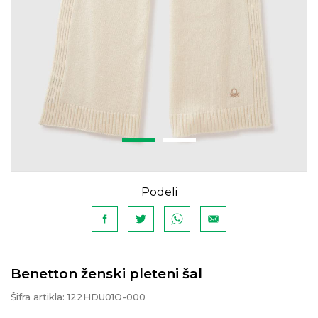
Podeli
Benetton ženski pleteni šal
Šifra artikla:
122HDU01O-000