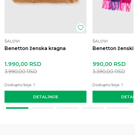
ŠALOVI
ŠALOVI
Benetton ženska kragna
Benetton ženski 
1.990,00
RSD
990,00
RSD
3.990,00
RSD
3.390,00
RSD
Dostupno boja:
1
Dostupno boja:
1
DETALJNIJE
DETAL