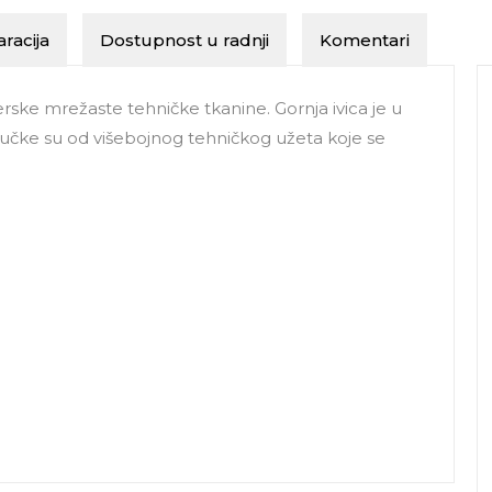
racija
Dostupnost u radnji
Komentari
ske mrežaste tehničke tkanine. Gornja ivica je u
 Ručke su od višebojnog tehničkog užeta koje se