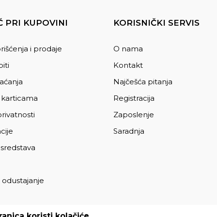
 PRI KUPOVINI
KORISNIČKI SERVIS
rišćenja i prodaje
O nama
iti
Kontakt
laćanja
Najčešća pitanja
 karticama
Registracija
privatnosti
Zaposlenje
cije
Saradnja
 sredstava
 odustajanje
a
anica koristi kolačiće