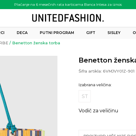
Plaćanje na 6 mesečnih rata karticama Banca Intesa za iznos
preko 6.000.00 rsd
CI
DECA
PUTNI PROGRAM
GIFT
SISLEY
O
RBE
Benetton ženska torba
Benetton žensk
Šifra artikla:
6VMJVY01Z-901
Izabrana veličina:
ST
Vodič za veličinu