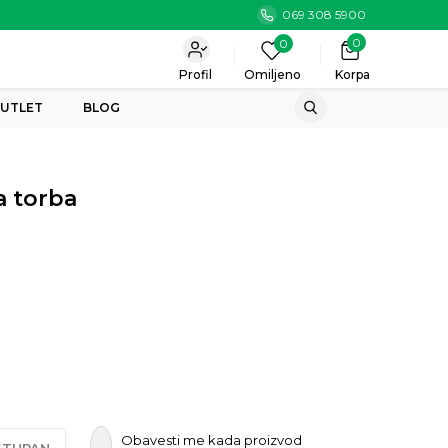
069 308 5900
0
0
Profil
Omiljeno
Korpa
UTLET
BLOG
a torba
Obavesti me kada proizvod