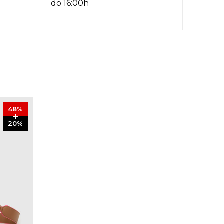
do 16:00h
48
%
20
%