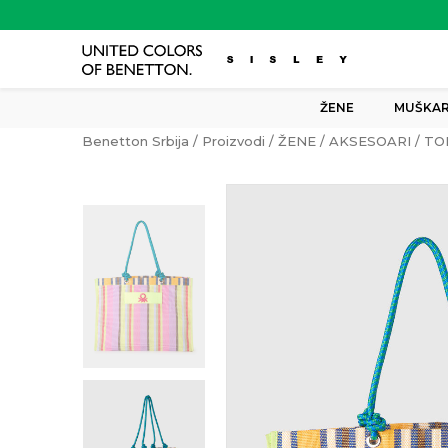
ŽENE
MUŠKAR
Benetton Srbija
Proizvodi
ŽENE
AKSESOARI
TO