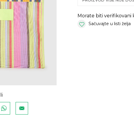
PROIZVOD VIŠE NIJE D
Morate biti verifikovani
Sačuvajte u listi želja
li