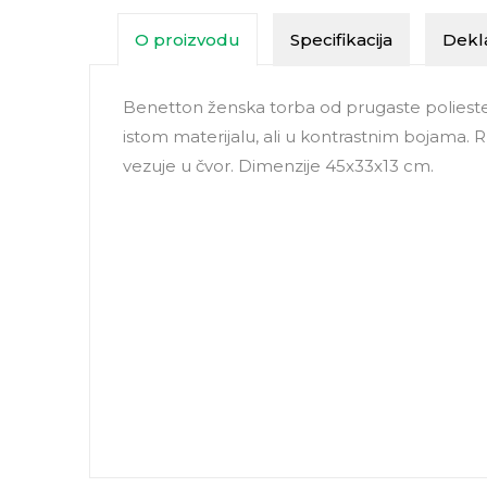
O proizvodu
Specifikacija
Dekla
Benetton ženska torba od prugaste poliester
istom materijalu, ali u kontrastnim bojama.
vezuje u čvor. Dimenzije 45x33x13 cm.