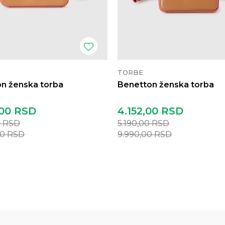
TORBE
n ženska torba
Benetton ženska torba
00
RSD
4.152,00
RSD
0
RSD
5.190,00
RSD
00
RSD
9.990,00
RSD