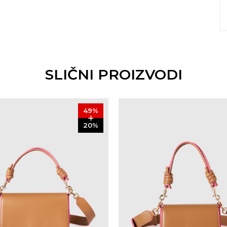
SLIČNI PROIZVODI
49
%
20
%