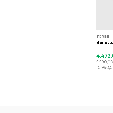
TORBE
Benetto
4.472,
5.590,0
10.990,