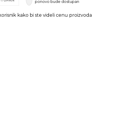
OSTUPAN
ponovo bude dostupan
 korisnik kako bi ste videli cenu proizvoda