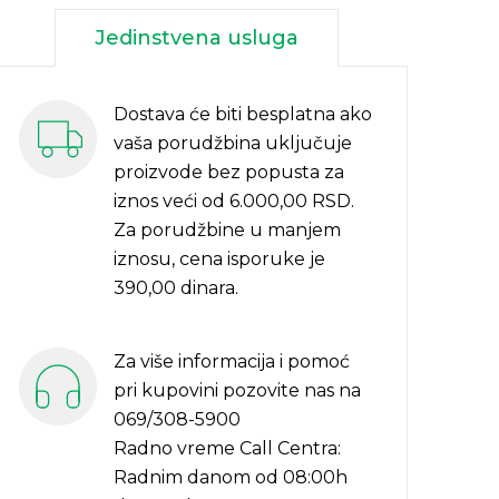
Jedinstvena usluga
Dostava će biti besplatna ako
vaša porudžbina uključuje
proizvode bez popusta za
iznos veći od 6.000,00 RSD.
Za porudžbine u manjem
iznosu, cena isporuke je
390,00 dinara.
Za više informacija i pomoć
pri kupovini pozovite nas na
069/308-5900
Radno vreme Call Centra:
Radnim danom od 08:00h