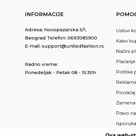
INFORMACIJE
POMOĆ
Adresa: Novopazarska 5/1,
Uslovi ko
Beograd Telefon:
0693085900
Kako kup
E-mail:
support@unitedfashion.rs
Načini p
Plaćanje
Radno vreme:
Politika 
Ponedeljak - Petak 08 - 15:30h
Reklama
Povraćaj
Zamena
Pravo na
Isporuk
Ova web-str