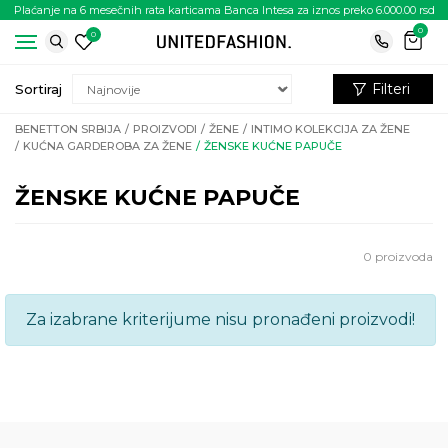
Plaćanje na 6 mesečnih rata karticama Banca Intesa za iznos preko 6.000.00 rsd
0
0
Filteri
Sortiraj
BENETTON SRBIJA
PROIZVODI
ŽENE
INTIMO KOLEKCIJA ZA ŽENE
KUĆNA GARDEROBA ZA ŽENE
ŽENSKE KUĆNE PAPUČE
ŽENSKE KUĆNE PAPUČE
0
proizvoda
Za izabrane kriterijume nisu pronađeni proizvodi!