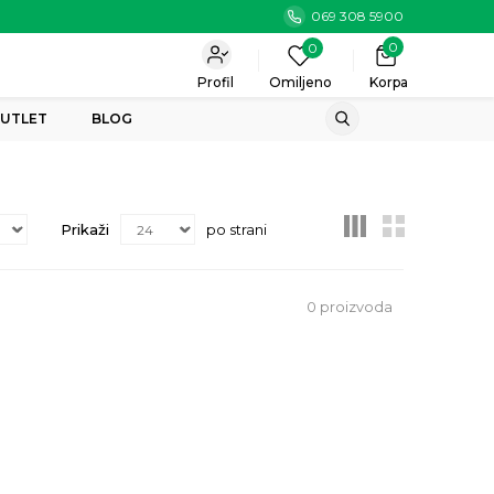
069 308 5900
0
0
Profil
Omiljeno
Korpa
UTLET
BLOG
Prikaži
po strani
0
proizvoda