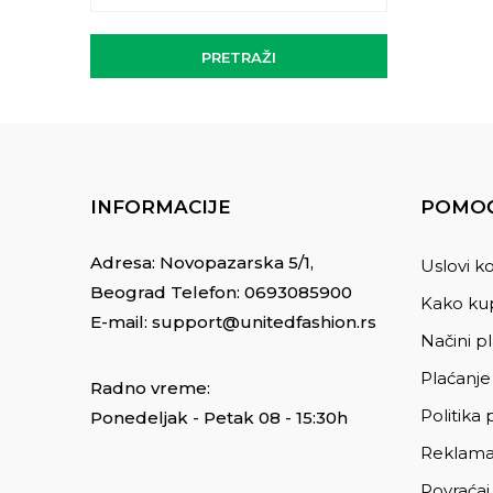
PRETRAŽI
INFORMACIJE
POMOĆ
Adresa: Novopazarska 5/1,
Uslovi ko
Beograd Telefon:
0693085900
Kako kup
E-mail:
support@unitedfashion.rs
Načini p
Plaćanje
Radno vreme:
Politika 
Ponedeljak - Petak 08 - 15:30h
Reklama
Povraćaj