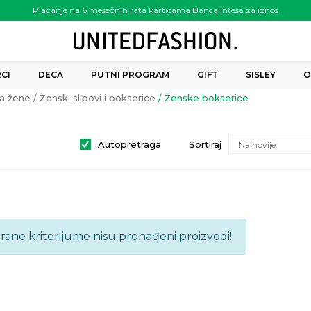
Plaćanje na 6 mesečnih rata karticama Banca Intesa za iznos
preko 6.000.00 rsd
CI
DECA
PUTNI PROGRAM
GIFT
SISLEY
O
za žene
Ženski slipovi i bokserice
Ženske bokserice
Autopretraga
Sortiraj
brane kriterijume nisu pronađeni proizvodi!