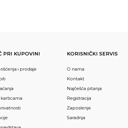
 PRI KUPOVINI
KORISNIČKI SERVIS
rišćenja i prodaje
O nama
iti
Kontakt
laćanja
Najčešća pitanja
 karticama
Registracija
privatnosti
Zaposlenje
cije
Saradnja
 sredstava