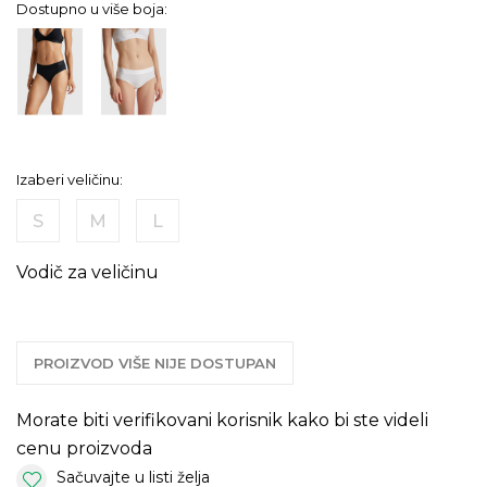
Dostupno u više boja:
Izaberi veličinu:
S
M
L
Vodič za veličinu
PROIZVOD VIŠE NIJE DOSTUPAN
Morate biti verifikovani korisnik kako bi ste videli
cenu proizvoda
Sačuvajte u listi želja