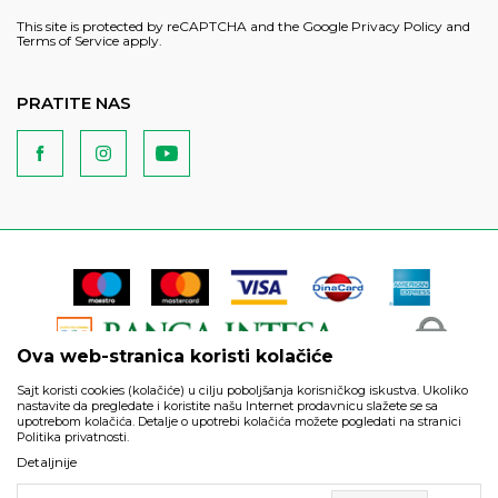
This site is protected by reCAPTCHA and the Google
Privacy Policy
and
Terms of Service
apply.
PRATITE NAS
Ova web-stranica koristi kolačiće
Sajt koristi cookies (kolačiće) u cilju poboljšanja korisničkog iskustva. Ukoliko
nastavite da pregledate i koristite našu Internet prodavnicu slažete se sa
upotrebom kolačića. Detalje o upotrebi kolačića možete pogledati na stranici
Politika privatnosti.
Podaci su informativnog karaktera i podložni su izmenama. Svi
Detaljnije
artikli prikazani na sajtu su deo naše ponude i ne podrazumeva
da su dostupni u svakom trenutku.