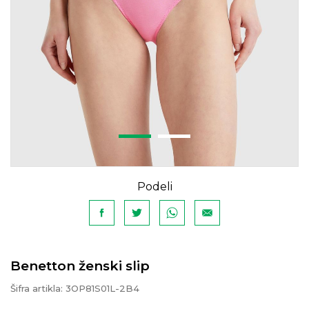
Podeli
Benetton ženski slip
Šifra artikla:
3OP81S01L-2B4