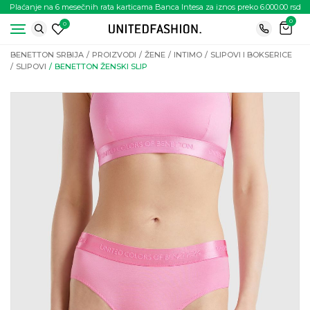
Plaćanje na 6 mesečnih rata karticama Banca Intesa za iznos preko 6.000.00 rsd
0
0
BENETTON SRBIJA
PROIZVODI
ŽENE
INTIMO
SLIPOVI I BOKSERICE
SLIPOVI
BENETTON ŽENSKI SLIP