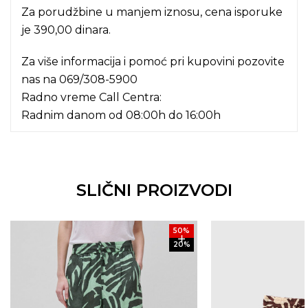
Za porudžbine u manjem iznosu, cena isporuke
je 390,00 dinara.
Za više informacija i pomoć pri kupovini pozovite
nas na
069/308-5900
Radno vreme Call Centra:
Radnim danom od 08:00h do 16:00h
SLIČNI PROIZVODI
50
%
20
%