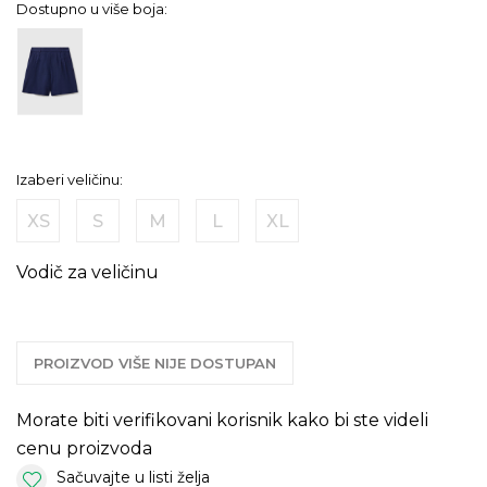
Dostupno u više boja:
Izaberi veličinu:
XS
S
M
L
XL
Vodič za veličinu
PROIZVOD VIŠE NIJE DOSTUPAN
Morate biti verifikovani korisnik kako bi ste videli
cenu proizvoda
Sačuvajte u listi želja