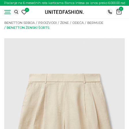
Plaćanje na 6 mesečnih rata karticama Banca Intesa za iznos preko 6.000.00 rsd
0
0
BENETTON SRBIJA
PROIZVODI
ŽENE
ODEĆA
BERMUDE
BENETTON ŽENSKI ŠORTS