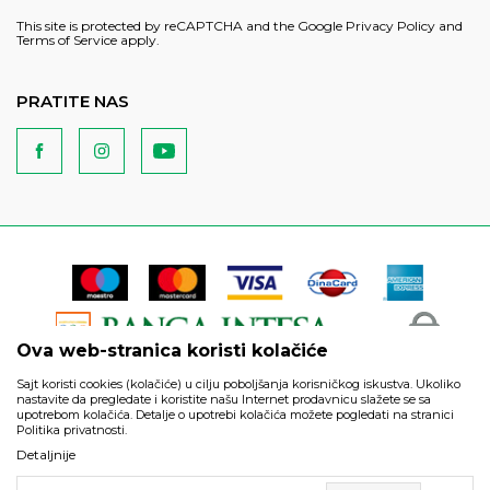
This site is protected by reCAPTCHA and the Google
Privacy Policy
and
Terms of Service
apply.
PRATITE NAS
Ova web-stranica koristi kolačiće
Sajt koristi cookies (kolačiće) u cilju poboljšanja korisničkog iskustva. Ukoliko
nastavite da pregledate i koristite našu Internet prodavnicu slažete se sa
upotrebom kolačića. Detalje o upotrebi kolačića možete pogledati na stranici
Politika privatnosti.
Podaci su informativnog karaktera i podložni su izmenama. Svi
Detaljnije
artikli prikazani na sajtu su deo naše ponude i ne podrazumeva
da su dostupni u svakom trenutku.