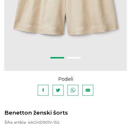
Podeli
Benetton ženski šorts
Šifra artikla:
4AGHD901V-152