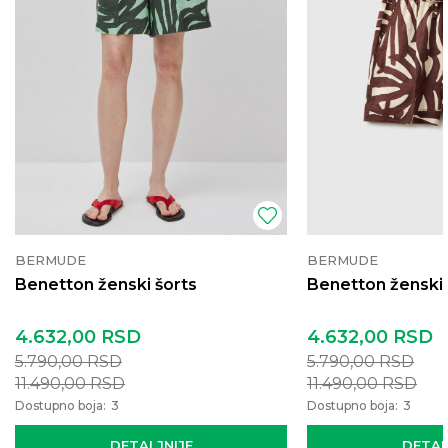
BERMUDE
BERMUDE
Benetton ženski šorts
Benetton ženski 
4.632,00
RSD
4.632,00
RSD
5.790,00
RSD
5.790,00
RSD
11.490,00
RSD
11.490,00
RSD
Dostupno boja:
3
Dostupno boja:
3
DETALJNIJE
DETAL