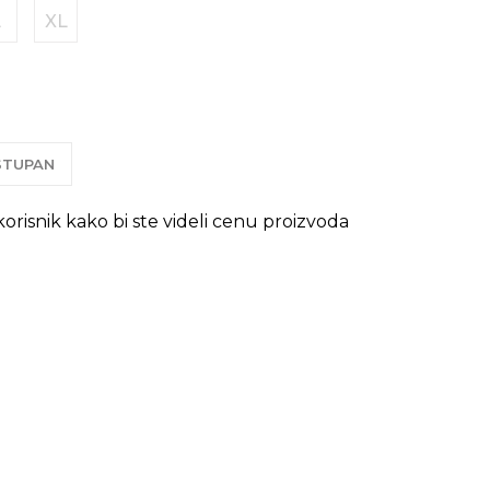
L
XL
OSTUPAN
 korisnik kako bi ste videli cenu proizvoda