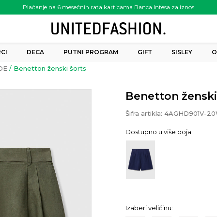
Plaćanje na 6 mesečnih rata karticama Banca Intesa za iznos
preko 6.000.00 rsd
CI
DECA
PUTNI PROGRAM
GIFT
SISLEY
O
DE
Benetton ženski šorts
Benetton ženski
Šifra artikla:
4AGHD901V-2
Dostupno u više boja:
Izaberi veličinu: