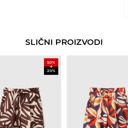
SLIČNI PROIZVODI
50
%
20
%