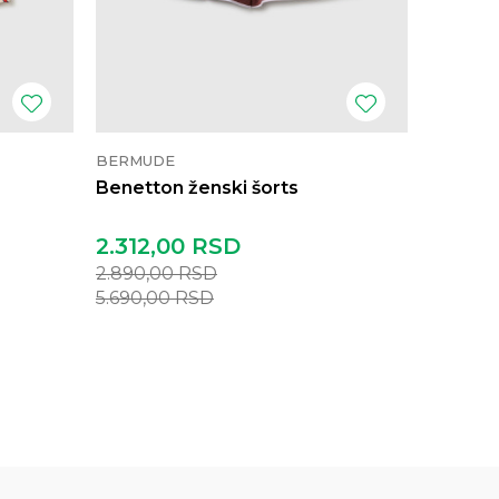
BERMUDE
BERMUD
Benetton ženski šorts
Benetto
2.312,00
RSD
3.432
2.890,00
RSD
4.290,
5.690,00
RSD
8.490,