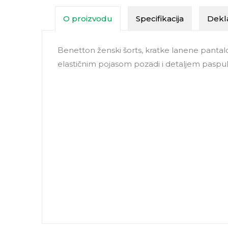
O proizvodu
Specifikacija
Dekla
Benetton ženski šorts, kratke lanene pantal
elastičnim pojasom pozadi i detaljem paspule