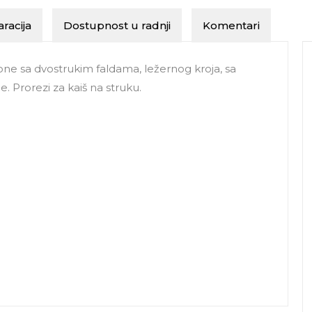
racija
Dostupnost u radnji
Komentari
one sa dvostrukim faldama, ležernog kroja, sa
. Prorezi za kaiš na struku.