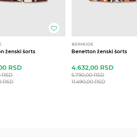
E
BERMUDE
n ženski šorts
Benetton ženski šorts
00
RSD
4.632,00
RSD
0
RSD
5.790,00
RSD
00
RSD
11.490,00
RSD