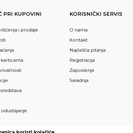
 PRI KUPOVINI
KORISNIČKI SERVIS
rišćenja i prodaje
O nama
iti
Kontakt
laćanja
Najčešća pitanja
 karticama
Registracija
privatnosti
Zaposlenje
cije
Saradnja
 sredstava
 odustajanje
a
anica koristi kolačiće