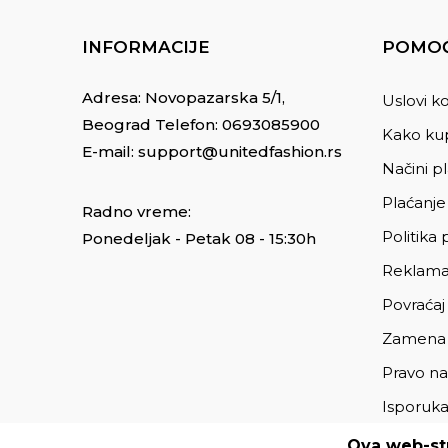
INFORMACIJE
POMOĆ
Adresa: Novopazarska 5/1,
Uslovi ko
Beograd Telefon:
0693085900
Kako kup
E-mail:
support@unitedfashion.rs
Načini p
Plaćanje
Radno vreme:
Politika 
Ponedeljak - Petak 08 - 15:30h
Reklama
Povraćaj
Zamena
Pravo na
Isporuk
Ova web-str