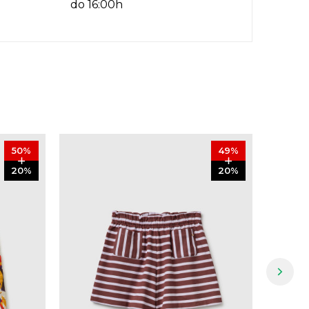
do 16:00h
50
%
49
%
20
%
20
%