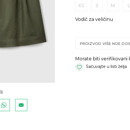
XS
S
M
Vodič za veličinu
PROIZVOD VIŠE NIJE D
Morate biti verifikovani
Sačuvajte u listi želja
li