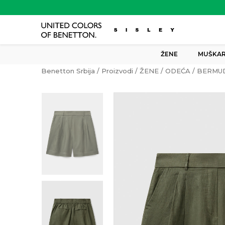
ŽENE
MUŠKAR
Benetton Srbija
Proizvodi
ŽENE
ODEĆA
BERMU