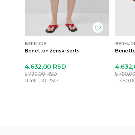
BERMUDE
BERMUD
Benetton ženski šorts
Benetto
4.632,00
RSD
4.632,
5.790,00
RSD
5.790,0
11.490,00
RSD
11.490,