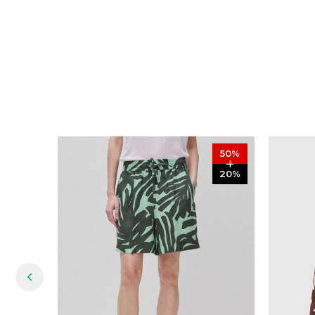
50
%
20
%