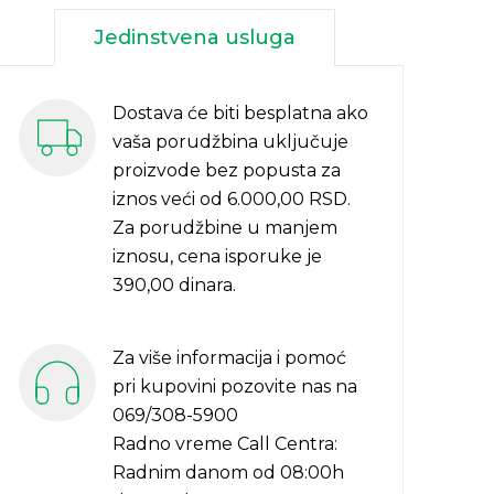
Jedinstvena usluga
Dostava će biti besplatna ako
vaša porudžbina uključuje
proizvode bez popusta za
iznos veći od 6.000,00 RSD.
Za porudžbine u manjem
iznosu, cena isporuke je
390,00 dinara.
Za više informacija i pomoć
pri kupovini pozovite nas na
069/308-5900
Radno vreme Call Centra:
Radnim danom od 08:00h