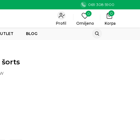
069 308 5900
0
0
Profil
Omiljeno
Korpa
UTLET
BLOG
 šorts
0W