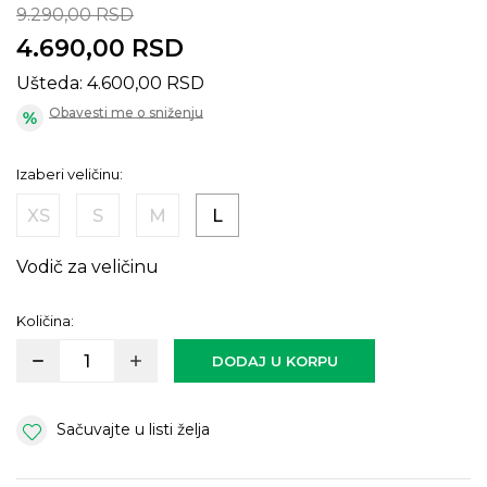
9.290,00
RSD
4.690,00
RSD
Ušteda:
4.600,00
RSD
Obavesti me o sniženju
Izaberi veličinu:
XS
S
M
L
Vodič za veličinu
Količina:
DODAJ U KORPU
Sačuvajte u listi želja