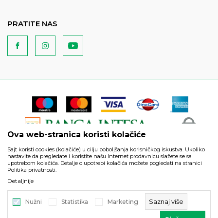
PRATITE NAS
Ova web-stranica koristi kolačiće
Sajt koristi cookies (kolačiće) u cilju poboljšanja korisničkog iskustva. Ukoliko
nastavite da pregledate i koristite našu Internet prodavnicu slažete se sa
upotrebom kolačića. Detalje o upotrebi kolačića možete pogledati na stranici
Politika privatnosti.
Podaci su informativnog karaktera i podložni su izmenama. Svi
Detaljnije
artikli prikazani na sajtu su deo naše ponude i ne podrazumeva
da su dostupni u svakom trenutku.
Saznaj više
Nužni
Statistika
Marketing
©2026
https://www.unitedfashion.rs/
, Izrada
NB SOFT
. Sva prava