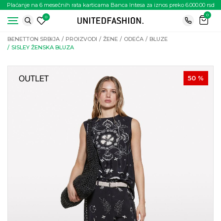
Plaćanje na 6 mesečnih rata karticama Banca Intesa za iznos preko 6.000.00 rsd
0
0
BENETTON SRBIJA
PROIZVODI
ŽENE
ODEĆA
BLUZE
SISLEY ŽENSKA BLUZA
50
%