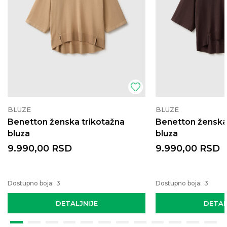
BLUZE
BLUZE
Benetton ženska trikotažna
Benetton ženska
bluza
bluza
9.990,00
RSD
9.990,00
RSD
Dostupno boja:
3
Dostupno boja:
3
DETALJNIJE
DETAL