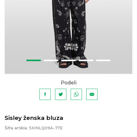
Podeli
Sisley ženska bluza
Šifra artikla:
5XINLQ09A-77E