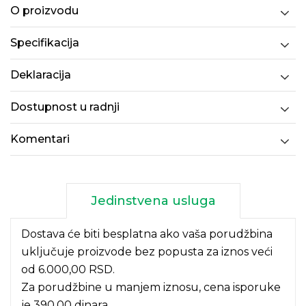
O proizvodu
Specifikacija
Deklaracija
Dostupnost u radnji
Komentari
Jedinstvena usluga
Dostava će biti besplatna ako vaša porudžbina
uključuje proizvode bez popusta za iznos veći
od 6.000,00 RSD.
Za porudžbine u manjem iznosu, cena isporuke
je 390,00 dinara.