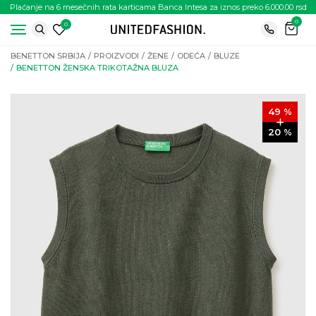
Plaćanje na 6 mesečnih rata karticama Banca Intesa za iznos preko 6.000.00 rsd
0
0
BENETTON SRBIJA
PROIZVODI
ŽENE
ODEĆA
BLUZE
BENETTON ŽENSKA TRIKOTAŽNA BLUZA
49
%
20
%