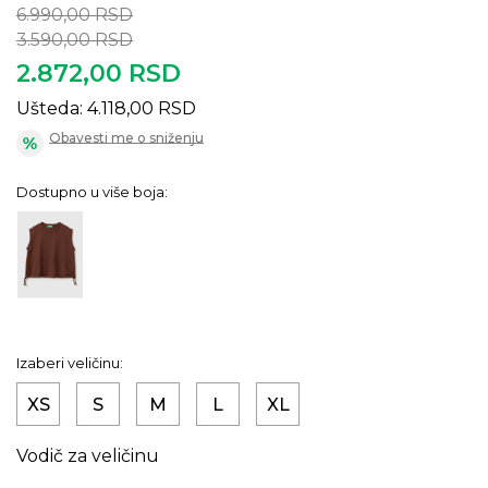
6.990,00
RSD
3.590,00
RSD
2.872,00
RSD
Ušteda:
4.118,00
RSD
Obavesti me o sniženju
Dostupno u više boja:
Izaberi veličinu:
XS
S
M
L
XL
Vodič za veličinu