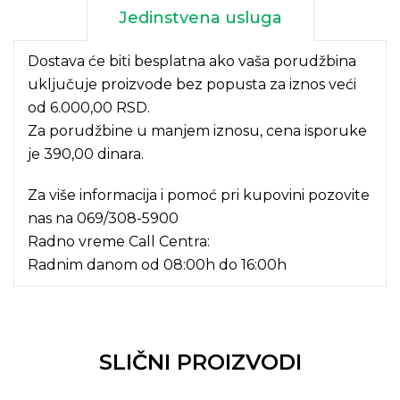
Jedinstvena usluga
Dostava će biti besplatna ako vaša porudžbina
uključuje proizvode bez popusta za iznos veći
od 6.000,00 RSD.
Za porudžbine u manjem iznosu, cena isporuke
je 390,00 dinara.
Za više informacija i pomoć pri kupovini pozovite
nas na
069/308-5900
Radno vreme Call Centra:
Radnim danom od 08:00h do 16:00h
SLIČNI PROIZVODI