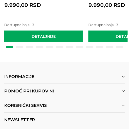
9.990,00
RSD
9.990,00
RSD
Dostupno boja:
3
Dostupno boja:
3
DETALJNIJE
DETAL
INFORMACIJE
POMOĆ PRI KUPOVINI
KORISNIČKI SERVIS
NEWSLETTER