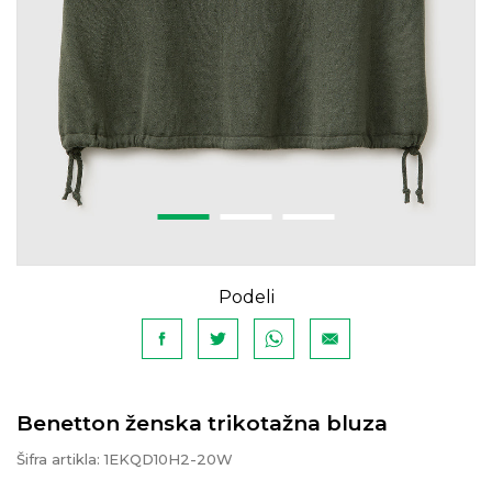
Podeli
Benetton ženska trikotažna bluza
Šifra artikla:
1EKQD10H2-20W