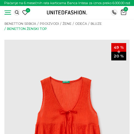
Plaćanje na 6 mesečnih rata karticama Banca Intesa za iznos preko 6.000.00 rsd
0
0
BENETTON SRBIJA
PROIZVODI
ŽENE
ODEĆA
BLUZE
BENETTON ŽENSKI TOP
49
%
20
%