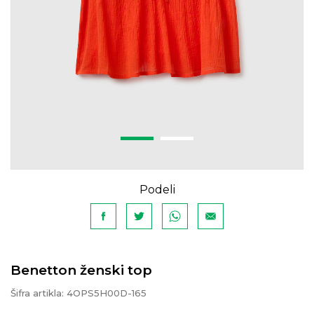
Podeli
Benetton ženski top
Šifra artikla:
4OPS5H00D-165