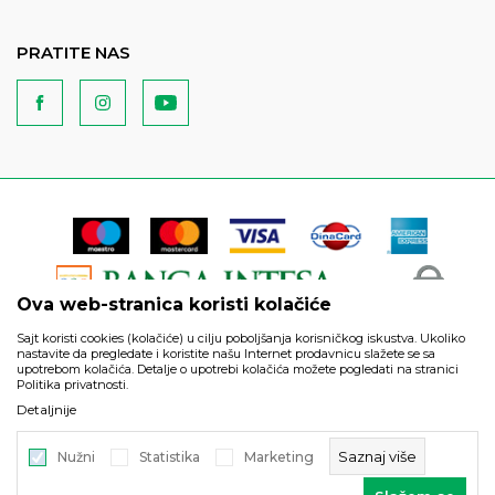
PRATITE NAS
Ova web-stranica koristi kolačiće
Sajt koristi cookies (kolačiće) u cilju poboljšanja korisničkog iskustva. Ukoliko
nastavite da pregledate i koristite našu Internet prodavnicu slažete se sa
upotrebom kolačića. Detalje o upotrebi kolačića možete pogledati na stranici
Politika privatnosti.
Podaci su informativnog karaktera i podložni su izmenama. Svi
Detaljnije
artikli prikazani na sajtu su deo naše ponude i ne podrazumeva
da su dostupni u svakom trenutku.
Saznaj više
Nužni
Statistika
Marketing
©2026
https://www.unitedfashion.rs/
, Izrada
NB SOFT
. Sva prava