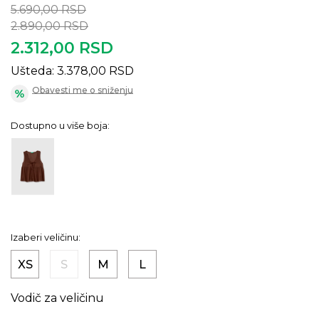
5.690,00
RSD
2.890,00
RSD
2.312,00
RSD
Ušteda:
3.378,00
RSD
Obavesti me o sniženju
Dostupno u više boja:
Izaberi veličinu:
XS
S
M
L
Vodič za veličinu