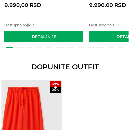
9.990,00
RSD
9.990,00
RSD
Dostupno boja:
3
Dostupno boja:
3
DETALJNIJE
DETAL
DOPUNITE OUTFIT
49
%
20
%