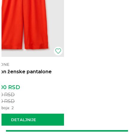
LONE
on ženske pantalone
,00
RSD
00
RSD
00
RSD
 boja:
2
DETALJNIJE