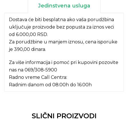
Jedinstvena usluga
Dostava će biti besplatna ako vaša porudžbina
uključuje proizvode bez popusta za iznos veći
od 6.000,00 RSD.
Za porudžbine u manjem iznosu, cena isporuke
je 390,00 dinara.
Za više informacija i pomoć pri kupovini pozovite
nas na
069/308-5900
Radno vreme Call Centra:
Radnim danom od 08:00h do 16:00h
SLIČNI PROIZVODI