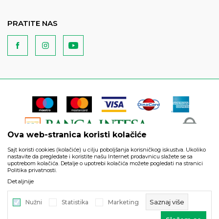
PRATITE NAS
Ova web-stranica koristi kolačiće
Sajt koristi cookies (kolačiće) u cilju poboljšanja korisničkog iskustva. Ukoliko
nastavite da pregledate i koristite našu Internet prodavnicu slažete se sa
upotrebom kolačića. Detalje o upotrebi kolačića možete pogledati na stranici
Politika privatnosti.
Podaci su informativnog karaktera i podložni su izmenama. Svi
Detaljnije
artikli prikazani na sajtu su deo naše ponude i ne podrazumeva
da su dostupni u svakom trenutku.
Saznaj više
Nužni
Statistika
Marketing
©2026
https://www.unitedfashion.rs/
, Izrada
NB SOFT
. Sva prava