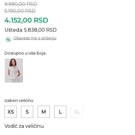
9.990,00
RSD
5.190,00
RSD
4.152,00
RSD
Ušteda:
5.838,00
RSD
Obavesti me o sniženju
Dostupno u više boja:
Izaberi veličinu:
XS
S
M
L
XL
Vodič za veličinu