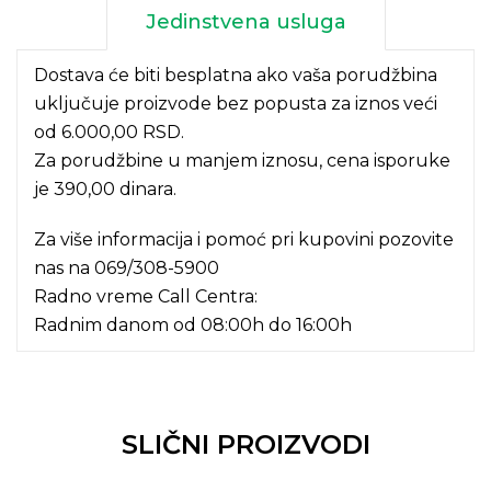
Jedinstvena usluga
Dostava će biti besplatna ako vaša porudžbina
uključuje proizvode bez popusta za iznos veći
od 6.000,00 RSD.
Za porudžbine u manjem iznosu, cena isporuke
je 390,00 dinara.
Za više informacija i pomoć pri kupovini pozovite
nas na
069/308-5900
Radno vreme Call Centra:
Radnim danom od 08:00h do 16:00h
SLIČNI PROIZVODI