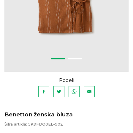
Podeli
Benetton ženska bluza
Šifra artikla:
5K9FDQ0EL-902