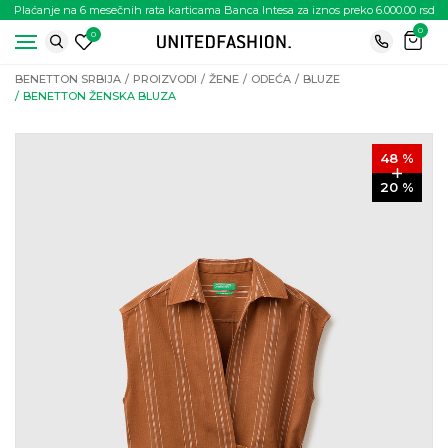
Plaćanje na 6 mesečnih rata karticama Banca Intesa za iznos preko 6.000.00 rsd
0
0
BENETTON SRBIJA
PROIZVODI
ŽENE
ODEĆA
BLUZE
BENETTON ŽENSKA BLUZA
48
%
20
%