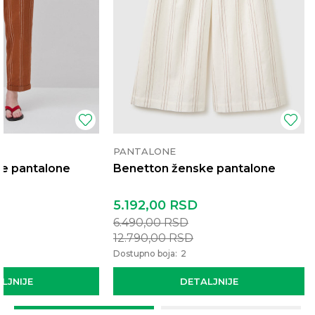
PANTALONE
e pantalone
Benetton ženske pantalone
5.192,00
RSD
6.490,00
RSD
12.790,00
RSD
Dostupno boja:
2
LJNIJE
DETALJNIJE