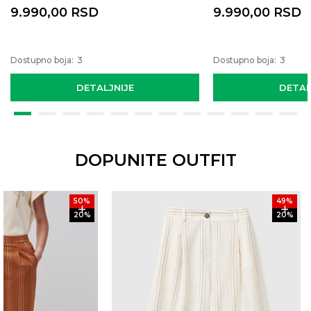
9.990,00
RSD
9.990,00
RSD
Dostupno boja:
3
Dostupno boja:
3
DETALJNIJE
DETAL
DOPUNITE OUTFIT
50
%
49
%
20
%
20
%