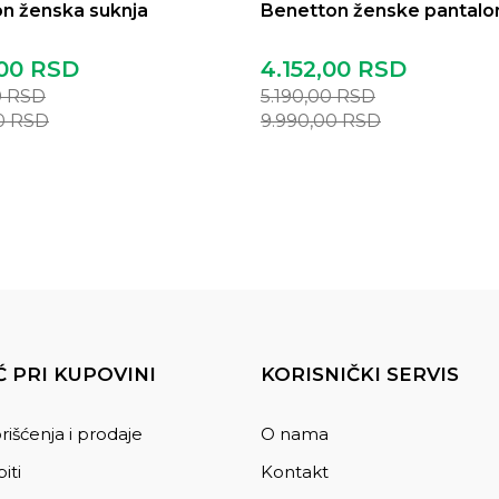
n ženska suknja
Benetton ženske pantalo
00
RSD
4.152,00
RSD
0
RSD
5.190,00
RSD
00
RSD
9.990,00
RSD
 PRI KUPOVINI
KORISNIČKI SERVIS
rišćenja i prodaje
O nama
iti
Kontakt