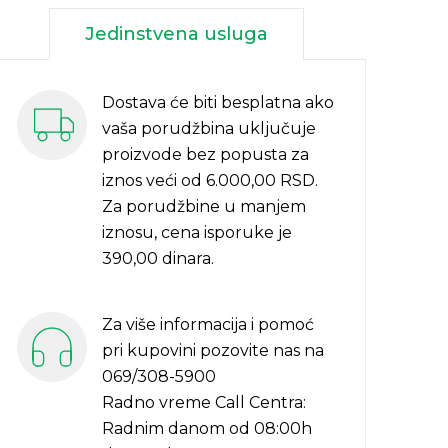
Jedinstvena usluga
Dostava će biti besplatna ako
vaša porudžbina uključuje
proizvode bez popusta za
iznos veći od 6.000,00 RSD.
Za porudžbine u manjem
iznosu, cena isporuke je
390,00 dinara.
Za više informacija i pomoć
pri kupovini pozovite nas na
069/308-5900
Radno vreme Call Centra:
Radnim danom od 08:00h