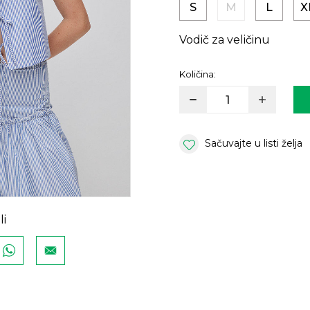
S
M
L
X
Vodič za veličinu
Količina:
Sačuvajte u listi želja
li