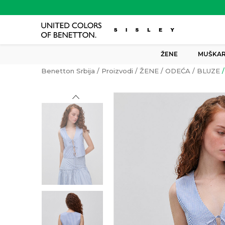
ŽENE
MUŠKAR
Benetton Srbija
Proizvodi
ŽENE
ODEĆA
BLUZE