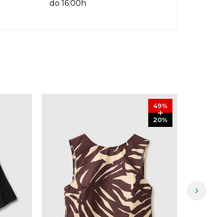
do 16:00h
49
%
20
%