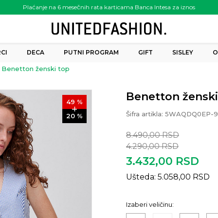
Plaćanje na 6 mesečnih rata karticama Banca Intesa za iznos
preko 6.000.00 rsd
CI
DECA
PUTNI PROGRAM
GIFT
SISLEY
O
Benetton ženski top
Benetton ženski
49
%
Šifra artikla:
5WAQDQ0EP-9
20
%
8.490,00
RSD
4.290,00
RSD
3.432,00
RSD
Ušteda:
5.058,00
RSD
Izaberi veličinu: