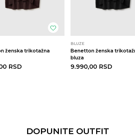
BLUZE
n ženska trikotažna
Benetton ženska trikotaž
bluza
00
RSD
9.990,00
RSD
DOPUNITE OUTFIT