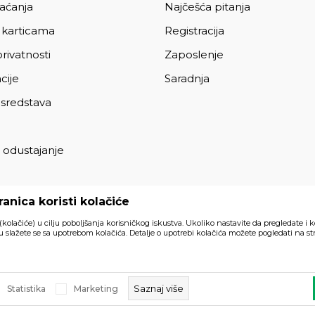
laćanja
Najčešća pitanja
 karticama
Registracija
privatnosti
Zaposlenje
cije
Saradnja
 sredstava
 odustajanje
a
anica koristi kolačiće
 (kolačiće) u cilju poboljšanja korisničkog iskustva. Ukoliko nastavite da pregledate i k
 slažete se sa upotrebom kolačića. Detalje o upotrebi kolačića možete pogledati na str
Svi artikli prikazani na sajtu su
akom trenutku.
Saznaj više
Statistika
Marketing
a prava zadržana.