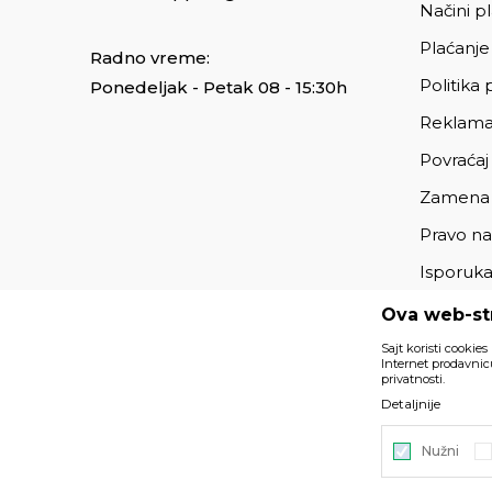
Načini p
Plaćanje
Radno vreme:
Politika 
Ponedeljak - Petak 08 - 15:30h
Reklama
Povraćaj
Zamena
Pravo na
Isporuk
Ova web-str
Sajt koristi cookies
Internet prodavnicu
privatnosti.
Podaci su informativnog karaktera i podložni su izmenama. 
Detaljnije
deo naše ponude i ne podrazumeva da su dostupni u sv
Nužni
©2026
https://www.unitedfashion.rs/
, Izrada
NB SOFT
. Sv