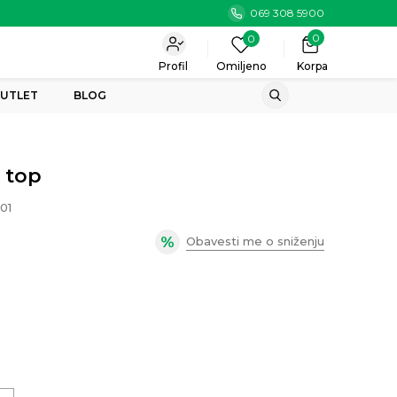
069 308 5900
0
0
Profil
Omiljeno
Korpa
UTLET
BLOG
 top
01
Obavesti me o sniženju