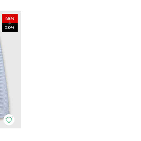
48
%
20
%