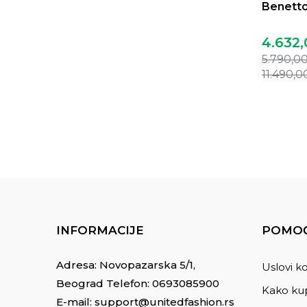
Benetto
4.632,
5.790,0
11.490,
INFORMACIJE
POMOĆ
Adresa: Novopazarska 5/1,
Uslovi ko
Beograd Telefon:
0693085900
Kako kup
E-mail:
support@unitedfashion.rs