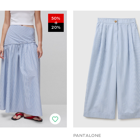
50
%
20
%
PANTALONE