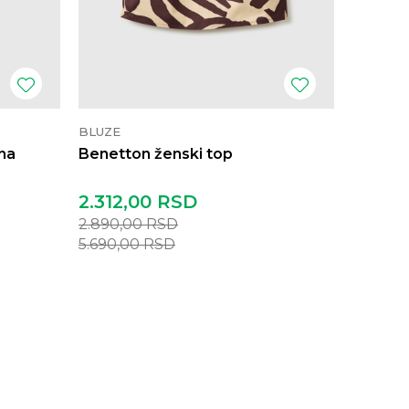
BLUZE
BLUZE
na
Benetton ženski top
Benett
2.312,00
RSD
2.312,
2.890,00
RSD
2.890,
5.690,00
RSD
5.690,