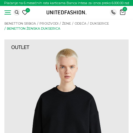
Plaćanje na 6 mesečnih rata karticama Banca Intesa za iznos preko 6.000.00 rsd
0
0
BENETTON SRBIJA
PROIZVODI
ŽENE
ODEĆA
DUKSERICE
BENETTON ŽENSKA DUKSERICA