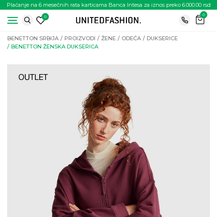
Plaćanje na 6 mesečnih rata karticama Banca Intesa za iznos preko 6.000.00 rsd
0
0
BENETTON SRBIJA
PROIZVODI
ŽENE
ODEĆA
DUKSERICE
BENETTON ŽENSKA DUKSERICA