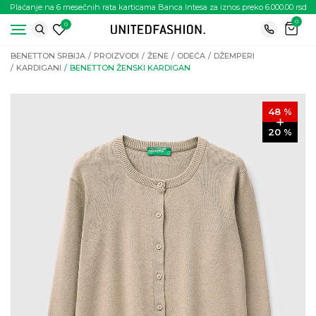
Plaćanje na 6 mesečnih rata karticama Banca Intesa za iznos preko 6.000.00 rsd
0
0
BENETTON SRBIJA
PROIZVODI
ŽENE
ODEĆA
DŽEMPERI
KARDIGANI
BENETTON ŽENSKI KARDIGAN
48
%
20
%