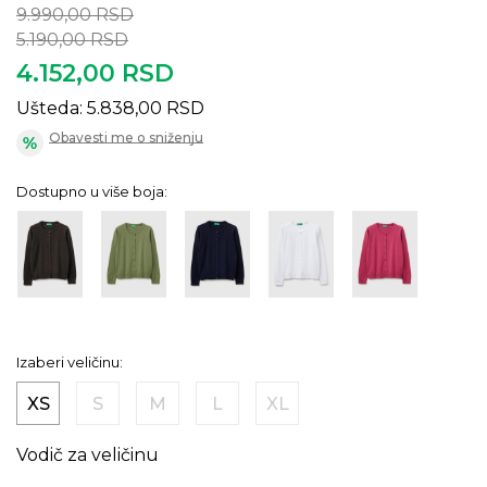
9.990,00
RSD
5.190,00
RSD
4.152,00
RSD
Ušteda:
5.838,00
RSD
Obavesti me o sniženju
Dostupno u više boja:
Izaberi veličinu:
XS
S
M
L
XL
Vodič za veličinu